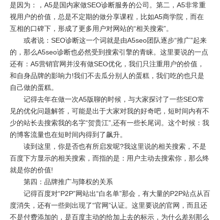
是因为：，A5是国内家做SEO诊断服务的公司。第二，A5非常重
视用户的价值，总是不定期的做分享课程，比如A5商学院，而在
互相的口碑下，形成了更多用户对网站的“相关搜索”。
或者说：SEO诊断这一个词就是由A5seo团队逐步“推广”起来
的，那么A5seo诊断也必然受到搜索引擎的青睐。这里要说的一点
还有：A5营销官网并没有做SEO优化，我们只注重用户的价值，
和自身品牌的影响力!我们不去瓜分别人的蛋糕，我们吃的也只是
自己做的蛋糕。
记得去年在做一次A5版聊的时候，与大家探讨了一些SEO常
见的优化问题解答，可能是出于大家对我的好奇吧，短时间内有不
少的站长去搜索我的名字“贺贵江”,还有一些长尾词。这个时候：我
的博客流量也在短时间内得到了飙升。
读到这里，你是否也有所启发呢?我这里说的相关搜索，不是
百度下方显示的相关搜索，而指的是：用户主动去搜索你，那么终
就是你的价值!
第四：品牌推广与降权的关系
记得百度对“P2P”网站出“白名单”那会，有大量的P2P站点从百
度消失，还有一些则出现了“官网”认证。这里要说的官网，而且还
不是付费添加的，是百度主动的给加上去的标示，为什么差别那么