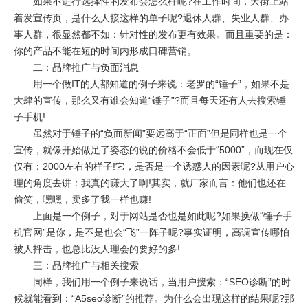
如果不进行选择性的发布会怎么样呢?在工作时间，大街上站
着发宣传页，是什么人接这样的单子呢?退休人群、失业人群、办
事人群，很显然都不如：针对性的发布更有效果。而且重要的是：
你的产品不能在短的时间内形成口碑营销。
二：品牌推广与负面消息
用一个做IT的人都知道的例子来说：老罗的“锤子”，如果不是
大肆的宣传，那么又有谁会知道“锤子”?而且每天还有人去搜索锤
子手机!
虽然对于锤子的“负面新闻”要远高于“正面”但是同样也是一个
宣传，就像开始做足了姿态的说的价格不会低于“5000”，而现在仅
仅有：2000左右的样子!它，是否是一个诱惑人的因素呢?从用户心
理的角度去讲：我真的赚大了啊!其实，就厂家而言：他们也还在
偷笑，嘿嘿，卖多了我一样也赚!
上面是一个例子，对于网站是否也是如此呢?如果换做“锤子手
机官网”是你，是不是也会“飞”一阵子呢?事实证明，高调宣传哪怕
被人抨击，也总比没人理会的要好的多!
三：品牌推广与相关搜索
同样，我们用一个例子来说话，当用户搜索：“SEO诊断”的时
候就能看到：“A5seo诊断”的推荐。为什么会出现这样的结果呢?那