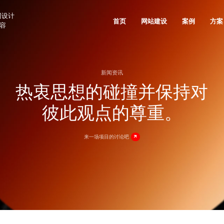
网设计
首页
网站建设
案例
方案
兼容
案
生物医疗解决方案
新能源解决方案
新闻资讯
关于沙漠风
联系我们
公司资讯
品牌出海网站建设
售后支持
垂直领域网站建设
技术安全与运维服务
网站推广与
、国民技术
奥美医疗、理邦精密、新产业生物
艾比森新能源、创
热衷思想的碰撞并保持对
外贸出海网站建设
信创网站改造
网站SEO优
实力认可
人才招聘
网站建设知识
定制化电子商务系统
客户列表
人工智能AI+解决方案
家居家具解决方案
彼此观点的尊重。
电商平台网站建设
网站技术规范
GEO优化服
发信息
天阳科技、帷享科技、维视智造
雅兰集团、都市丽
沙漠风与众不同
网站设计观点
产品商城网站建设方案
客户评价
行业门户网站建设
网站运维托管
品牌全案推
珠宝穿戴解决方案
3C/家电解决方案
活动专题网站建设
品牌广告投
来一场项目的讨论吧
愿景价值
出海建站信息
移动手机电商网站解决方案
FAQ
、五洋自控
周大福、周大生、飞亚达
创维、美的、小熊
微信会员电商解决方案
学校教育解决方案
光电解决方案
德盛
深圳中学、深圳实验学校、南方科技
洲明照明、艾比森
系统开发
大学
500强上市公司解决方案
团、创世纪集团
招商局集团、中广核、中兴通讯