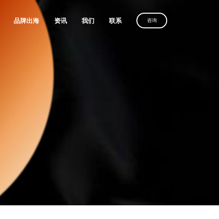
品牌出海
资讯
我们
联系
咨询
优化服务
维光伏、理士国际
定制建站方案，
沙漠风助力
定制建站方案，
解锁客户导向增长
化服务
中国品牌叩响全球市场
解锁客户导向增长
获取方案
务
获取方案
获取方案
人、全棉时代
广
放
电器
、利亚德