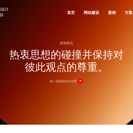
网设计
首页
网站建设
案例
方案
兼容
案
生物医疗解决方案
新能源解决方案
新闻资讯
关于沙漠风
联系我们
公司资讯
品牌出海网站建设
售后支持
垂直领域网站建设
技术安全与运维服务
网站推广与
、国民技术
奥美医疗、理邦精密、新产业生物
艾比森新能源、创
热衷思想的碰撞并保持对
外贸出海网站建设
信创网站改造
网站SEO优
实力认可
人才招聘
网站建设知识
定制化电子商务系统
客户列表
人工智能AI+解决方案
家居家具解决方案
彼此观点的尊重。
电商平台网站建设
网站技术规范
GEO优化服
发信息
天阳科技、帷享科技、维视智造
雅兰集团、都市丽
沙漠风与众不同
网站设计观点
产品商城网站建设方案
客户评价
行业门户网站建设
网站运维托管
品牌全案推
珠宝穿戴解决方案
3C/家电解决方案
活动专题网站建设
品牌广告投
来一场项目的讨论吧
愿景价值
出海建站信息
移动手机电商网站解决方案
FAQ
、五洋自控
周大福、周大生、飞亚达
创维、美的、小熊
微信会员电商解决方案
学校教育解决方案
光电解决方案
德盛
深圳中学、深圳实验学校、南方科技
洲明照明、艾比森
系统开发
大学
500强上市公司解决方案
团、创世纪集团
招商局集团、中广核、中兴通讯