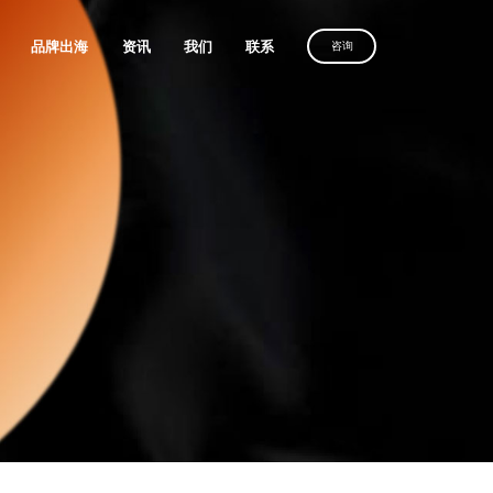
品牌出海
资讯
我们
联系
咨询
优化服务
维光伏、理士国际
定制建站方案，
沙漠风助力
定制建站方案，
解锁客户导向增长
化服务
中国品牌叩响全球市场
解锁客户导向增长
获取方案
务
获取方案
获取方案
人、全棉时代
广
放
电器
、利亚德