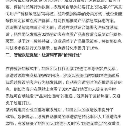
同为每位访客佩戴"身份识别码"。通过分析用户浏览轨迹、咨询内
容、停留时长等行为数据，系统可自动为访客打上"潜在客户""高意
向用户""价格敏感型"等标签。这种数据驱动的分类方式，使企业能
够快速定位重点客户群体，针对性地推送产品信息或优惠方案。
以深圳某智能制造企业为例，通过在网站后台部署客户标签系统
后，销售团队发现有32%的访客在查看产品参数后会反复访问价格
页面。基于这一标签特征，企业调整了产品展示策略，将价格信息
与技术参数进行关联展示，使询盘转化率提升了18%。
二、智能跟进提醒：让营销节奏"恰到好处"
在传统营销模式中，销售团队往往面临"跟进过早导致客户反感，
跟进过晚错失商机"的两难困境。沙漠风所提供的智能跟进提醒系
统通过预设的客户行为触发规则，自动在合适的时间点推送跟进信
息。例如当客户在网站上查看了3次产品详情页但未提交表单时，
系统可自动触发"产品对比指南"的推送，既保持了营销热度，又避
免了过度打扰。
某跨境电商企业在部署该系统后，销售团队的跟进效率提升了
40%。数据显示，系统自动推送的跟进信息转化率比人工跟进高出
22%，有效解决了销售团队"跟进不及时"和"跟进无重点"的双重痛