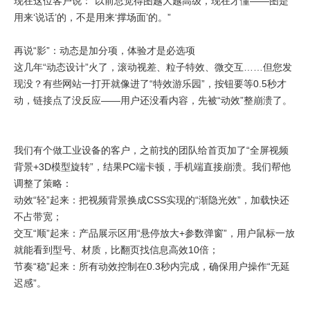
现在这位客户说：“以前总觉得图越大越高级，现在才懂——图是
用来‘说话’的，不是用来‘撑场面’的。”
再说“影”：动态是加分项，体验才是必选项
这几年“动态设计”火了，滚动视差、粒子特效、微交互……但您发
现没？有些网站一打开就像进了“特效游乐园”，按钮要等0.5秒才
动，链接点了没反应——用户还没看内容，先被“动效”整崩溃了。
我们有个做工业设备的客户，之前找的团队给首页加了“全屏视频
背景+3D模型旋转”，结果PC端卡顿，手机端直接崩溃。我们帮他
调整了策略：
动效“轻”起来：把视频背景换成CSS实现的“渐隐光效”，加载快还
不占带宽；
交互“顺”起来：产品展示区用“悬停放大+参数弹窗”，用户鼠标一放
就能看到型号、材质，比翻页找信息高效10倍；
节奏“稳”起来：所有动效控制在0.3秒内完成，确保用户操作“无延
迟感”。