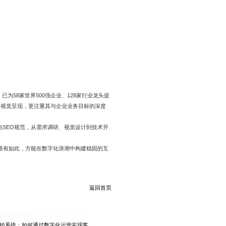
为58家世界500强企业、128家行业龙头提
的视觉呈现，更注重其与企业业务目标的深度
与SEO规范，从需求调研、视觉设计到技术开
唯有如此，方能在数字化浪潮中构建稳固的互
返回首页
约系统：如何通过数字化运营实现客流