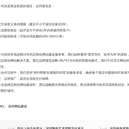
针对涉及商业机密的项目，合同需包含：
双方保密义务的期限（建议不少于项目结束后5年）
竞业限制条款（如开发方不得在1年内承接同类客户）
违约赔偿标准（可按合同金额的20%-50%计算）
作为深圳本地深耕22年的定制化网站建设服务商，我们始终秉持“需求导向、技术为本”的原则，已
供定制化网站解决方案。通过品牌视觉诊断+用户行为分析的双驱动模式，我们不仅关注网站
契合。
在合作过程中，我们坚持“签约即配专属项目经理”的服务承诺，确保每个项目均遵循W3C标准
发、运营推广，提供全流程交付保障。
企业选择定制化网站建设时，需以战略眼光审视合同条款，将法律保障与技术实现有机结合。
联网护城河。
TAG：
深圳网站建设
指尖上的千年窑火：深圳陶瓷艺术馆数字化展示新
深圳健身房预
上一篇：
下一篇：