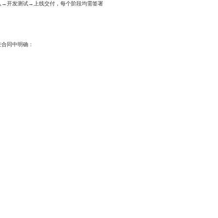
认→开发测试→上线交付，每个阶段均需签署
在合同中明确：