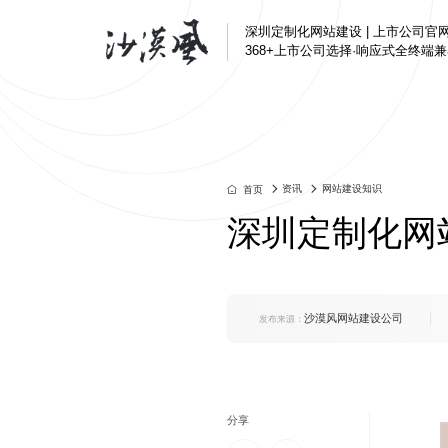
深圳定制化网站建设 | 上市公司官
368+上市公司选择·响应式全终端
半导体与电子解决方
定制化网站建设
汇顶科技、芯海科技
深圳企业官网改版
资讯
网站建设知识
首页
互联网/科技解决方案
营销转化型网站
深圳定制化网
腾讯、奥哲网络、特
品牌官网定制
制造业解决方案
集团官网建设
好博窗控、凯中精密
响应式官网建设
沙漠风网站建设公司
发布来源：
上市公司官网定制
品牌营销解决方案
芬腾、斯丽比迪、喜
集团国企解决方案
深国际集团、特力集
分享