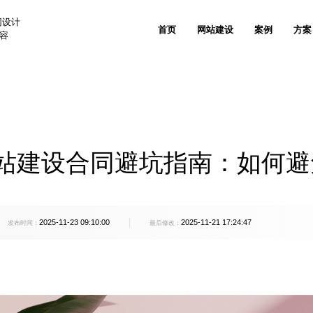
网设计
首页
网站建设
案例
方案
兼容
案
生物医疗解决方案
新能源解决方案
关于沙漠风
联系我们
公司资讯
品牌出海网站建设
售后支持
垂直领域网站建设
技术安全与运维服务
网站推广与
、国民技术
奥美医疗、理邦精密、新产业生物
艾比森新能源、创
外贸出海网站建设
信创网站改造
网站SEO优
实力认可
人才招聘
网站建设知识
定制化电子商务系统
客户列表
人工智能AI+解决方案
家居家具解决方案
电商平台网站建设
网站技术规范
GEO优化服
站建设合同避坑指南：如何避
发信息
天阳科技、帷享科技、维视智造
雅兰集团、都市丽
沙漠风与众不同
网站设计观点
产品商城网站建设方案
客户评价
行业门户网站建设
网站运维托管
品牌全案推
珠宝穿戴解决方案
3C/家电解决方案
活动专题网站建设
品牌广告投
愿景价值
出海建站信息
移动手机电商网站解决方案
FAQ
、五洋自控
周大福、周大生、飞亚达
创维、美的、小熊
2025-11-23 09:10:00
2025-11-21 17:24:47
微信会员电商解决方案
发布时间：
最后修改：
学校教育解决方案
光电解决方案
德盛
深圳中学、深圳实验学校、南方科技
洲明照明、艾比森
系统开发
大学
500强上市公司解决方案
团、创世纪集团
招商局集团、中广核、中兴通讯