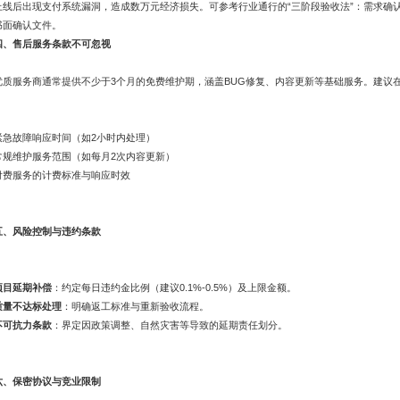
上线后出现支付系统漏洞，造成数万元经济损失。可参考行业通行的“三阶段验收法”：需求确
书面确认文件。
四、售后服务条款不可忽视
优质服务商通常提供不少于3个月的免费维护期，涵盖BUG修复、内容更新等基础服务。建议
紧急故障响应时间（如2小时内处理）
常规维护服务范围（如每月2次内容更新）
付费服务的计费标准与响应时效
五、风险控制与违约条款
项目延期补偿
：约定每日违约金比例（建议0.1%-0.5%）及上限金额。
质量不达标处理
：明确返工标准与重新验收流程。
不可抗力条款
：界定因政策调整、自然灾害等导致的延期责任划分。
六、保密协议与竞业限制