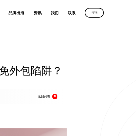
品牌出海
资讯
我们
联系
咨询
优化服务
维光伏、理士国际
定制建站方案，
沙漠风助力
定制建站方案，
解锁客户导向增长
化服务
中国品牌叩响全球市场
解锁客户导向增长
获取方案
务
免外包陷阱？
获取方案
获取方案
人、全棉时代
广
放
电器
返回列表
、利亚德