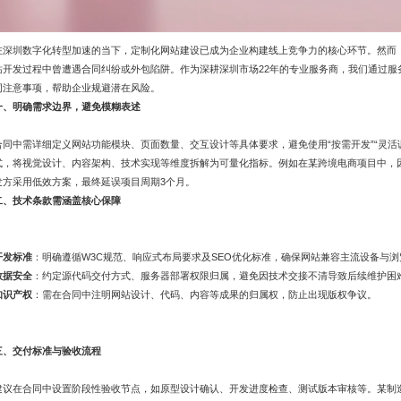
在深圳数字化转型加速的当下，定制化网站建设已成为企业构建线上竞争力的核心环节。然而，
站开发过程中曾遭遇合同纠纷或外包陷阱。作为深耕深圳市场22年的专业服务商，我们通过服务
同注意事项，帮助企业规避潜在风险。
一、明确需求边界，避免模糊表述
合同中需详细定义网站功能模块、页面数量、交互设计等具体要求，避免使用“按需开发”“灵活
式，将视觉设计、内容架构、技术实现等维度拆解为可量化指标。例如在某跨境电商项目中，
发方采用低效方案，最终延误项目周期3个月。
二、技术条款需涵盖核心保障
开发标准
：明确遵循W3C规范、响应式布局要求及SEO优化标准，确保网站兼容主流设备与浏
数据安全
：约定源代码交付方式、服务器部署权限归属，避免因技术交接不清导致后续维护困
知识产权
：需在合同中注明网站设计、代码、内容等成果的归属权，防止出现版权争议。
三、交付标准与验收流程
建议在合同中设置阶段性验收节点，如原型设计确认、开发进度检查、测试版本审核等。某制