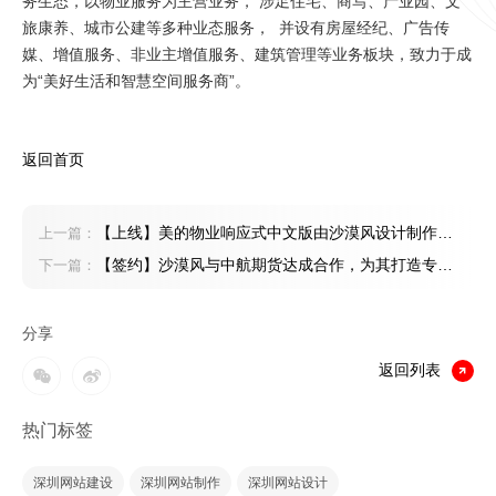
务生态，以物业服务为主营业务， 涉足住宅、商写、产业园、文
旅康养、城市公建等多种业态服务， 并设有房屋经纪、广告传
媒、增值服务、非业主增值服务、建筑管理等业务板块，致力于成
为“美好生活和智慧空间服务商”。
返回首页
【上线】美的物业响应式中文版由沙漠风设计制作完
上一篇：
成上线
【签约】沙漠风与中航期货达成合作，为其打造专业
下一篇：
的期货交流平台
分享
返回列表
热门标签
深圳网站建设
深圳网站制作
深圳网站设计