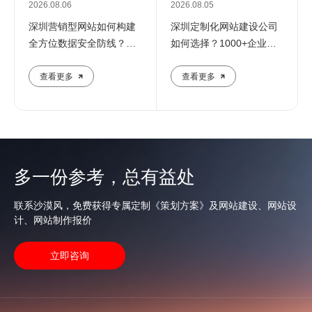
2026.08.06
2026.08.05
深圳营销型网站如何构建
深圳定制化网站建设公司
全方位数据安全防线？专
如何选择？1000+企业推
业团队解析核心防护策略
荐的优质服务商解析
查看更多
查看更多
多一份参考，总有益处
联系沙漠风，免费获得专属定制《策划方案》及网站建设、网站设
计、网站制作报价
立即咨询