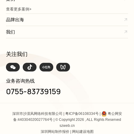
查看更多案例+
品牌出海
我们
关注我们
业务咨询热线
0755-83739159
深圳市沙漠风网络科技有限公司 |
粤ICP备06108334号
|
粤公网安
备:440304020027764号
| © Copyright 2026 , ALL Rights Reserved
szweb.cn
深圳网站制作报价
|
网站建设地图