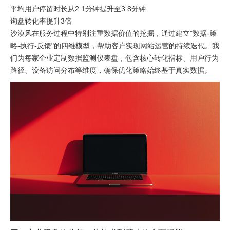
平均用户停留时长从2.1分钟提升至3.8分钟
询盘转化率提升3倍
沙漠风在服务过程中特别注重数据价值的挖掘，通过建立"数据-策
略-执行-反馈"的四维模型，帮助客户实现网站运营的持续迭代。我
们为每家企业定制数据监测仪表盘，包含核心转化指标、用户行为
路径、设备访问分布等维度，确保优化策略始终基于真实数据。