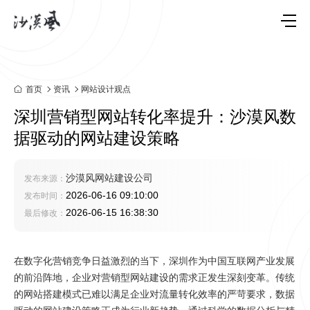
首页
资讯
网站设计观点
深圳营销型网站转化率提升：沙漠风数
据驱动的网站建设策略
沙漠风网站建设公司
发布来源：
2026-06-16 09:10:00
发布时间：
2026-06-15 16:38:30
最后修改：
在数字化营销竞争日益激烈的当下，深圳作为中国互联网产业发展
的前沿阵地，企业对营销型网站建设的需求正发生深刻变革。传统
的网站搭建模式已难以满足企业对流量转化效率的严苛要求，数据