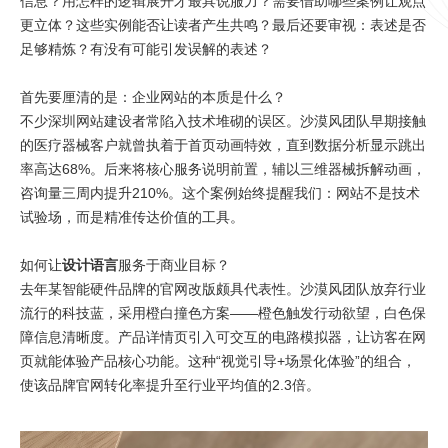
信息？用怎样的逻辑展开才最具说服力？需要借助哪些案例让观点
更立体？这些实例能否让读者产生共鸣？最后还要审视：表述是否
足够精炼？有没有可能引发误解的表述？
首先要厘清的是：企业网站的本质是什么？
不少深圳网站建设者常陷入技术堆砌的误区。沙漠风团队早期接触
的医疗器械客户就曾执着于首页动画特效，直到数据分析显示跳出
率高达68%。后来将核心服务说明前置，辅以三维器械拆解动画，
咨询量三周内提升210%。这个案例始终提醒我们：网站不是技术
试验场，而是精准传达价值的工具。
如何让
设计语言
服务于商业目标？
去年某智能硬件品牌的官网改版颇具代表性。沙漠风团队放弃行业
流行的科技蓝，采用橙白撞色方案——橙色触发行动欲望，白色保
障信息清晰度。产品详情页引入可交互的电路模拟器，让访客在网
页就能体验产品核心功能。这种“视觉引导+场景化体验”的组合，
使该品牌官网转化率提升至行业平均值的2.3倍。