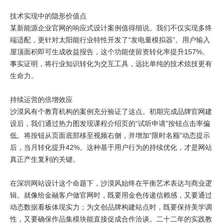
技术实现中的隐形价值点
某新能源企业官网的响应式设计案例值得细说。我们不仅实现多终
端适配，更针对太阳能行业特性开发了“发电量模拟器”。用户输入
屋顶面积即可生成收益报告，这个功能使留资转化率提升157%。
事实证明，将行业知识转化为交互工具，远比单纯的技术炫技更有
生命力。
持续运营的倍增效应
沙漠风有个教育机构的案例充分验证了这点。初期完成品牌官网建
设后，我们通过热力图发现课程介绍页的“试听申请”按钮点击率偏
低。将按钮从页面底部移至视频右侧，并增加“限时名额”动态提示
后，当月转化提升42%。这种基于用户行为的持续优化，才是网站
真正产生复利的关键。
在深圳网站设计这个命题下，沙漠风始终在平衡艺术表达与商业逻
辑。就像给金融客户做官网时，既要用金色传递信赖感，又要通过
动态数据看板体现实力；为文创品牌构建站点时，既要保持美学调
性，又要确保作品集模块能直接促成合作洽谈。二十二年的实践教