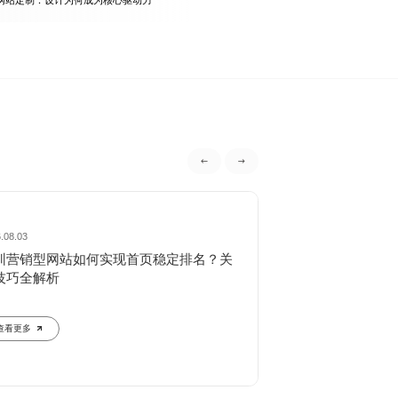
网站定制：设计为何成为核心驱动力
.08.03
2026.08.02
圳营销型网站如何实现首页稳定排名？关
深圳文旅行业网站
技巧全解析
720°全景与智能
查看更多
查看更多