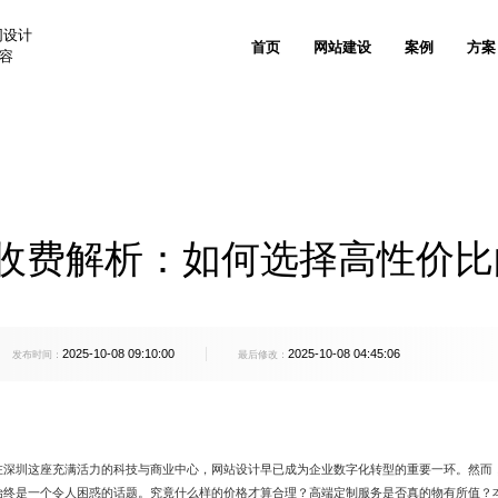
网设计
首页
网站建设
案例
方案
兼容
案
生物医疗解决方案
新能源解决方案
关于沙漠风
联系我们
公司资讯
品牌出海网站建设
售后支持
垂直领域网站建设
技术安全与运维服务
网站推广与
、国民技术
奥美医疗、理邦精密、新产业生物
艾比森新能源、创
外贸出海网站建设
信创网站改造
网站SEO优
实力认可
人才招聘
网站建设知识
定制化电子商务系统
客户列表
人工智能AI+解决方案
家居家具解决方案
电商平台网站建设
网站技术规范
GEO优化服
收费解析：如何选择高性价比
发信息
天阳科技、帷享科技、维视智造
雅兰集团、都市丽
沙漠风与众不同
网站设计观点
产品商城网站建设方案
客户评价
行业门户网站建设
网站运维托管
品牌全案推
珠宝穿戴解决方案
3C/家电解决方案
活动专题网站建设
品牌广告投
愿景价值
出海建站信息
移动手机电商网站解决方案
FAQ
、五洋自控
周大福、周大生、飞亚达
创维、美的、小熊
2025-10-08 09:10:00
2025-10-08 04:45:06
微信会员电商解决方案
发布时间：
最后修改：
学校教育解决方案
光电解决方案
德盛
深圳中学、深圳实验学校、南方科技
洲明照明、艾比森
系统开发
大学
500强上市公司解决方案
团、创世纪集团
招商局集团、中广核、中兴通讯
在深圳这座充满活力的科技与商业中心，网站设计早已成为企业数字化转型的重要一环。然而，
始终是一个令人困惑的话题。究竟什么样的价格才算合理？高端定制服务是否真的物有所值？