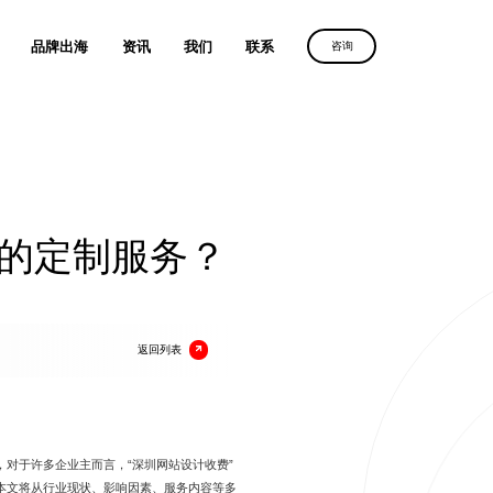
品牌出海
资讯
我们
联系
咨询
优化服务
维光伏、理士国际
定制建站方案，
沙漠风助力
定制建站方案，
解锁客户导向增长
化服务
中国品牌叩响全球市场
解锁客户导向增长
获取方案
务
的定制服务？
获取方案
获取方案
人、全棉时代
广
放
电器
返回列表
、利亚德
对于许多企业主而言，“深圳网站设计收费”
本文将从行业现状、影响因素、服务内容等多