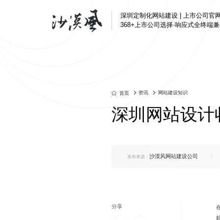
深圳定制化网站建设 | 上市公司官
368+上市公司选择·响应式全终端
半导体与电子解决方
定制化网站建设
汇顶科技、芯海科技
深圳企业官网改版
资讯
网站建设知识
首页
互联网/科技解决方案
营销转化型网站
深圳网站设计
腾讯、奥哲网络、特
品牌官网定制
制造业解决方案
集团官网建设
好博窗控、凯中精密
响应式官网建设
沙漠风网站建设公司
发布来源：
上市公司官网定制
品牌营销解决方案
芬腾、斯丽比迪、喜
集团国企解决方案
深国际集团、特力集
分享