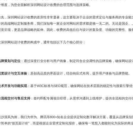
个维度，为您全面解析深圳网站设计收费的合理范围与选择策略。
首先，深圳网站设计收费的差异性非常显著，这主要取决于企业的需求定位与服务商的专业能力
年的高端网站定制服务商，我们深知每一家企业对网站的需求都是独一无二的。无论是国企、
视觉呈现，更是品牌战略的延伸。因此，收费的高低往往与设计的复杂度、功能的完整性、服
在深圳网站设计收费的构成中，通常包括以下几个核心部分：
品牌策划与定位
：通过深度行业分析与用户画像，制定符合企业调性的品牌策略，确保网站设
视觉设计与交互体验
：原创高品质的界面设计，结合响应式布局，提升用户体验与品牌势能。
技术开发与功能实现
：基于W3C标准与SEO规范，确保网站在技术层面的稳定性与搜索引擎
全流程交付与售后支持
：签约即配专属项目经理，从需求沟通到上线维护，提供全流程的交付
以沙漠风为例，我们为华为、腾讯等800+知名企业提供定制化数字解决方案，覆盖从品牌策
非简单的“按页面计价”，而是根据企业需求定制化报价，确保每一笔投入都能转化为实际的商