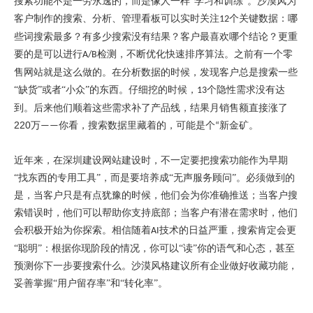
搜索
功能不是一劳永逸的，而是像人一样
“学习和训练”。沙漠风为
客户制作的搜索、分析、管理看板可以实时关注
个关键数据
：
哪
12
些词搜索最多？有多少搜索没有结果？客户最喜欢哪个结论？更重
要的是可以进行
检测，不断优化快速排序算法。之前有一个零
A/B
售网站就是这么做的。在分析数据的时候，发现客户总是搜索一些
“缺货”或者“小众”的东西。仔细挖的时候，
个隐性需求没有达
13
到。
后来他们顺着这些需求补了产品线，结果月销售额直接涨了
220
万
你看，搜索数据里藏着的，可能是个
新金矿
。
——
“
近年来，在深圳建设
网站建设时
，不一定要把
搜索
功能作为早期
“找东西的专用工具”，而是要培养成“无声服务顾问”。必须做到的
是，当客户只是有点犹豫的时候，他们会为你准确推送；当客户搜
索错误时，他们可以帮助你支持底部；当客户有潜在需求时，他们
会积极开始为你探索。相信随着
技术的日益严重，搜索肯定会更
AI
“聪明”：根据你现阶段的情况，你可以“读”你的语气和心态，甚至
预测你下一步要搜索什么。沙漠风格建议所有企业做好收藏功能，
妥善掌握“用户留存率”和“转化率”。