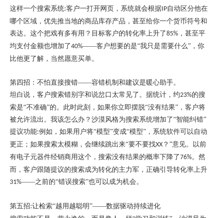
这样一个搜索系统
客户一打开网页，系统就会根据
自动区分他在
:
IP
哪个区域，优先推当地的商品库存产品，甚至给你一个货币符号和
表达。这个把戏有多有用？目标客户的转化率上升了
，甚至平
85%
均支付金额也增加了
——客户想要的是“我只是需要什么”，你
40%
比他更了解，当然愿意买单。
第四招
：
不怕直接搜错
——容错机制和建议是暖心助手。
坦白说，客户搜索错别字和说岔口太常见了。据统计，约
的搜
23%
索是“不准确”的。此时此刻，如果你立即摆脱“没有结果”，客户将
被允许流出。我该怎么办？沙漠风格为搜索系统增加了“智能纠错”
提议功能
例如，如果用户将“模型”变成“模型”，系统软件可以自动
:
更正；如果搜索太模糊，会继续跳出来“要不要找
？”意见。以前
XX
有电子元器件经销商用这个，搜索没有结果的概率下降了
。然
76%
而，客户跟随提议的搜索成为转化的主力军，正确引导转化率上升
——之前的“错误搜索”也可以成为机会。
31%
第五招
让检索“
越用
越聪明
”——数据驱动持续进化
: