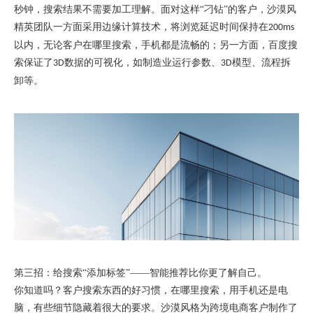
秒钟，搜索
结果不需要加工
理解。
面对
这样
“
刁钻
”的客户，沙漠风
精英团队一方面采用边缘计算技术，将浏览延迟时间保持在
200ms
以内，无论客户在哪里搜索，手机都是流畅的；另一方面，百度搜
索保证了
数据的可视化，如制造业运行参数、
模型、流程拆
3D
3D
卸等。
第三招
：
给搜索
“添加标签”——智能推荐比你更了解自己。
你知道吗？客户搜索东西的好习惯，在哪里搜索，用手机还是电
脑，有些细节隐藏着很大的要求。沙漠风格为跨境电商客户制作了