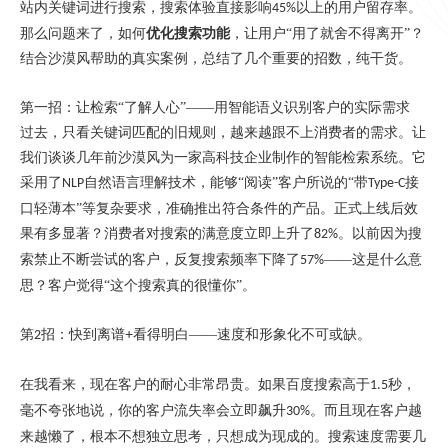
站内关键词进行搜索，搜索体验直接影响
以上的用户留存率。
45%
那么问题来了，如何
优化搜索功能
，让用户“用了就舍不得离开”？
结合沙漠风帮助的真实案例，总结了几个重要的招数，纯干货。
第一招
：
让检索
“了解人心”——用智能语义识别客户的实际需求
过去，只看关键词匹配的旧规则，越来越跟不上消费者的需求。让
我们谈谈几年前沙漠风为一家高科技企业制作的智能检索系统。它
采用了
自然语言理解技术，能够“阅读”客户所说的“带
接
NLP
Type-C
口轻薄本”等复杂要求，准确推出符合条件的产品。正式上线后效
果有多显著？消费者对搜索的满意度立即上升了
。以前因为搜
82%
索禁止不断尝试的客户，反复搜索频率下降了
——这是什么意
57%
思？客户觉得“这个搜索真的很
懂
你
”。
+
第
招：
快到离谱
看得明白
——速度和形象化不可或缺。
2
在我看来，现在客户的耐心非常昂贵。如果百度搜索高于
秒，
1.5
毫不夸张地说，你的客户流失率会立即飙升
。而且现在客户越
30%
来越懒了
，
根本
不想独立思考，
只
想成为现成的。搜索
速度
需要几