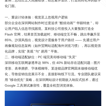
案例，总结出五大高频错误，助您避开雷区，打造高转化率的数字
化门面。
一、重设计轻体验：视觉至上忽视用户逻辑​
部分企业在深圳网站制作时过度追求 "酷炫动画"" 华丽特效 "，却
让用户陷入信息寻找困境。某科技公司曾投入大量预算打造全
Flash 官网，结果首页加载超时、移动端交互不畅，跳出率飙升至
85%。沙漠风指出，视觉设计需服务于用户路径 —— 先通过用户
画像规划信息架构（如外贸网站适配海外浏览习惯），再以视觉强
化品牌，实现" 美观 "与" 易用 " 平衡。​
二、移动端适配缺位：PC 端完美却移动端 "失灵"​
深圳移动互联网渗透率达 98%，但 40% 新站存在适配问题：图片
变形、表单拥挤、字体模糊等。某连锁品牌官网因未做移动端优
化，导致促销信息展示不全，直接影响线下引流。专业团队建议采
用 "移动优先" 策略，在深圳网站设计初期嵌入响应式技术，通过
Google 工具测试兼容性，覆盖全机型浏览体验。​