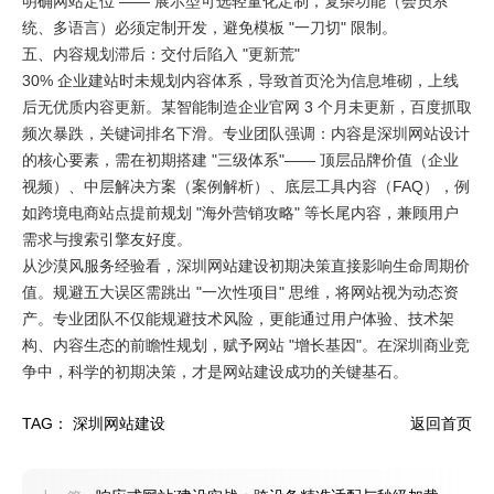
明确网站定位 —— 展示型可选轻量化定制，复杂功能（会员系
统、多语言）必须定制开发，避免模板 "一刀切" 限制。​
五、内容规划滞后：交付后陷入 "更新荒"​
30% 企业建站时未规划内容体系，导致首页沦为信息堆砌，上线
后无优质内容更新。某智能制造企业官网 3 个月未更新，百度抓取
频次暴跌，关键词排名下滑。专业团队强调：内容是深圳网站设计
的核心要素，需在初期搭建 "三级体系"—— 顶层品牌价值（企业
视频）、中层解决方案（案例解析）、底层工具内容（FAQ），例
如跨境电商站点提前规划 "海外营销攻略" 等长尾内容，兼顾用户
需求与搜索引擎友好度。​
从沙漠风服务经验看，深圳网站建设初期决策直接影响生命周期价
值。规避五大误区需跳出 "一次性项目" 思维，将网站视为动态资
产。专业团队不仅能规避技术风险，更能通过用户体验、技术架
构、内容生态的前瞻性规划，赋予网站 "增长基因"。在深圳商业竞
争中，科学的初期决策，才是网站建设成功的关键基石。
TAG：
深圳网站建设
返回首页