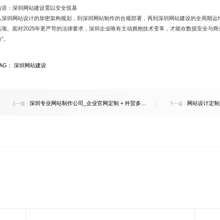
​​结语：深圳网站建设需以安全筑基​​
从深圳网站设计的加密架构规划，到深圳网站制作的合规部署，再到深圳网站建设的全周期运维
选项。面对2025年更严苛的法律要求，深圳企业唯有主动拥抱技术变革，才能在数据安全与商
力”。
TAG：
深圳网站建设
深圳专业网站制作公司_企业官网定制 + 外贸多语
网站设计定制_
上一篇：
下一篇：
言建站
升品牌转化率 50%