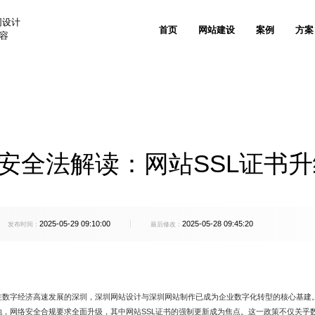
网设计
首页
网站建设
案例
方案
兼容
案
生物医疗解决方案
新能源解决方案
关于沙漠风
联系我们
公司资讯
品牌出海网站建设
售后支持
垂直领域网站建设
技术安全与运维服务
网站推广与
、国民技术
奥美医疗、理邦精密、新产业生物
艾比森新能源、创
外贸出海网站建设
信创网站改造
网站SEO优
实力认可
人才招聘
网站建设知识
定制化电子商务系统
客户列表
人工智能AI+解决方案
家居家具解决方案
电商平台网站建设
网站技术规范
GEO优化服
络安全法解读：网站SSL证书
发信息
天阳科技、帷享科技、维视智造
雅兰集团、都市丽
沙漠风与众不同
网站设计观点
产品商城网站建设方案
客户评价
行业门户网站建设
网站运维托管
品牌全案推
珠宝穿戴解决方案
3C/家电解决方案
活动专题网站建设
品牌广告投
愿景价值
出海建站信息
移动手机电商网站解决方案
FAQ
、五洋自控
周大福、周大生、飞亚达
创维、美的、小熊
2025-05-29 09:10:00
2025-05-28 09:45:20
微信会员电商解决方案
发布时间：
最后修改：
学校教育解决方案
光电解决方案
德盛
深圳中学、深圳实验学校、南方科技
洲明照明、艾比森
系统开发
大学
500强上市公司解决方案
团、创世纪集团
招商局集团、中广核、中兴通讯
在数字经济高速发展的深圳，深圳网站设计与深圳网站制作已成为企业数字化转型的核心基建。
地，网络安全合规要求全面升级，其中网站SSL证书的强制更新成为焦点。这一政策不仅关乎