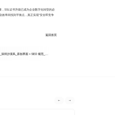
，SSL证书升级已成为企业数字化转型的必
业效率间找到平衡点，真正实现“安全即竞争
返回首页
深圳沙漠风_原创界面 + SEO 规范_提