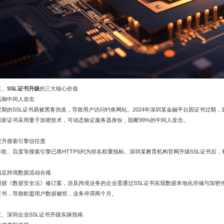
二、
SSL证书升级
的三大核心价值​​
抵御中间人攻击
过期的SSL证书易被黑客伪造，导致用户访问钓鱼网站。2024年深圳某金融平台因证书过期，
而新证书采用量子加密技术，可动态验证服务器身份，阻断99%的中间人攻击。
提升搜索引擎信任度
谷歌、百度等搜索引擎已将HTTPS列为排名权重指标。深圳某教育机构官网升级SSL证书后，
满足跨境数据流动合规​​
根据《数据安全法》修订案，涉及跨境业务的企业需通过SSL证书实现数据本地化存储与加密
证书，导致欧盟用户数据被拒，业务停滞两个月。
三、深圳企业SSL证书升级实操指南​​