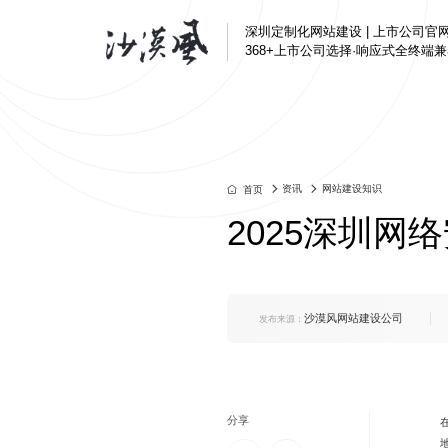
深圳定制化网站建设 | 上市公司官
368+上市公司选择·响应式全终端
半导体与电子解决方
定制化网站建设
汇顶科技、芯海科技
深圳企业官网改版
资讯
网站建设知识
首页
互联网/科技解决方案
营销转化型网站
2025深圳网
腾讯、奥哲网络、特
品牌官网定制
制造业解决方案
集团官网建设
好博窗控、凯中精密
响应式官网建设
沙漠风网站建设公司
发布来源：
上市公司官网定制
品牌营销解决方案
芬腾、斯丽比迪、喜
集团国企解决方案
深国际集团、特力集
分享