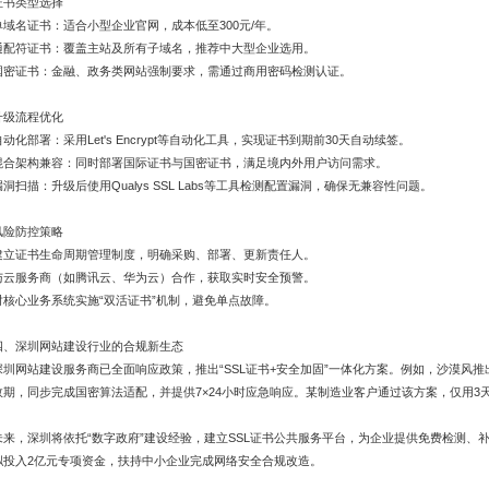
证书类型选择​​
单域名证书：适合小型企业官网，成本低至300元/年。
通配符证书：覆盖主站及所有子域名，推荐中大型企业选用。
国密证书：金融、政务类网站强制要求，需通过商用密码检测认证。
升级流程优化​​
自动化部署：采用Let's Encrypt等自动化工具，实现证书到期前30天自动续签。
混合架构兼容：同时部署国际证书与国密证书，满足境内外用户访问需求。
漏洞扫描：升级后使用Qualys SSL Labs等工具检测配置漏洞，确保无兼容性问题。
风险防控策略​​
建立证书生命周期管理制度，明确采购、部署、更新责任人。
与云服务商（如腾讯云、华为云）合作，获取实时安全预警。
对核心业务系统实施“双活证书”机制，避免单点故障。
四、深圳网站建设行业的合规新生态​​
深圳网站建设服务商已全面响应政策，推出“SSL证书+安全加固”一体化方案。例如，沙漠风推出的W
效期，同步完成国密算法适配，并提供7×24小时应急响应。某制造业客户通过该方案，仅用3
未来，深圳将依托“数字政府”建设经验，建立SSL证书公共服务平台，为企业提供免费检测、补
拟投入2亿元专项资金，扶持中小企业完成网络安全合规改造。