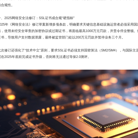
与合规性。
一、2025网络安全法修订：SSL证书成合规“硬指标”​​
2025年《网络安全法》修订草案新增多项条款，明确要求关键信息基础设施运营者必须采用国
出，使用未经安全审查的加密协议或过期证书，将面临最高1000万元罚款，并责令停业整顿。
证书，导致用户支付数据泄露，最终被监管部门处以200万元罚款并暂停业务三个月。
此次修订还强化了“技术中立”原则，要求SSL证书必须支持国密算法（SM2/SM4），与国际主流
需在2025年底前完成证书升级，否则将无法通过等保2.0测评。