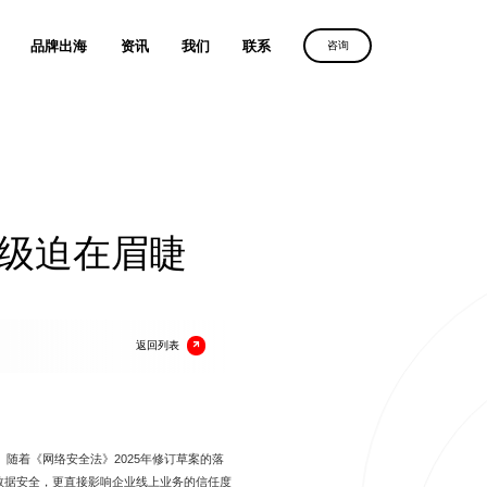
品牌出海
资讯
我们
联系
咨询
优化服务
维光伏、理士国际
定制建站方案，
沙漠风助力
定制建站方案，
解锁客户导向增长
化服务
中国品牌叩响全球市场
解锁客户导向增长
获取方案
务
升级迫在眉睫
获取方案
获取方案
人、全棉时代
广
放
电器
返回列表
、利亚德
随着《网络安全法》2025年修订草案的落
数据安全，更直接影响企业线上业务的信任度