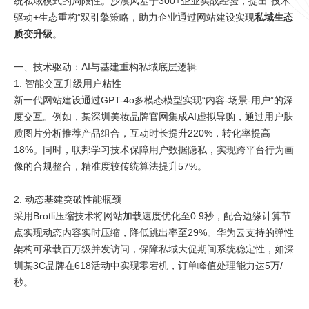
统私域模式的局限性。沙漠风基于300+企业实战经验，提出“技术
驱动+生态重构”双引擎策略，助力企业通过网站建设实现
私域生态
质变升级
。
一、技术驱动：AI与基建重构私域底层逻辑
1. 智能交互升级用户粘性
新一代网站建设通过GPT-4o多模态模型实现“内容-场景-用户”的深
度交互。例如，某深圳美妆品牌官网集成AI虚拟导购，通过用户肤
质图片分析推荐产品组合，互动时长提升220%，转化率提高
18%。同时，联邦学习技术保障用户数据隐私，实现跨平台行为画
像的合规整合，精准度较传统算法提升57%。
2. 动态基建突破性能瓶颈
采用Brotli压缩技术将网站加载速度优化至0.9秒，配合边缘计算节
点实现动态内容实时压缩，降低跳出率至29%。华为云支持的弹性
架构可承载百万级并发访问，保障私域大促期间系统稳定性，如深
圳某3C品牌在618活动中实现零宕机，订单峰值处理能力达5万/
秒。