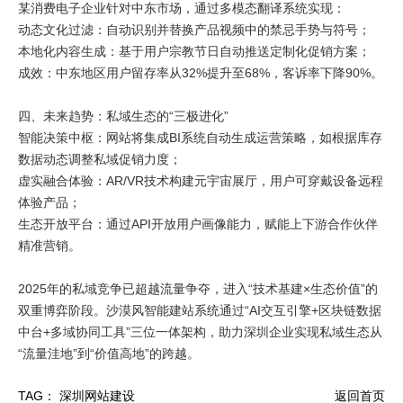
某消费电子企业针对中东市场，通过多模态翻译系统实现：
动态文化过滤：自动识别并替换产品视频中的禁忌手势与符号；
本地化内容生成：基于用户宗教节日自动推送定制化促销方案；
成效：中东地区用户留存率从32%提升至68%，客诉率下降90%。
四、未来趋势：私域生态的“三极进化”
智能决策中枢：网站将集成BI系统自动生成运营策略，如根据库存
数据动态调整私域促销力度；
虚实融合体验：AR/VR技术构建元宇宙展厅，用户可穿戴设备远程
体验产品；
生态开放平台：通过API开放用户画像能力，赋能上下游合作伙伴
精准营销。
2025年的私域竞争已超越流量争夺，进入“技术基建×生态价值”的
双重博弈阶段。沙漠风智能建站系统通过“AI交互引擎+区块链数据
中台+多域协同工具”三位一体架构，助力深圳企业实现私域生态从
“流量洼地”到“价值高地”的跨越。
TAG：
深圳网站建设
返回首页