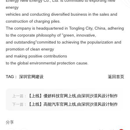
Energy New Energy Co., Ltd. is committed to exporting new
energy
vehicles and conducting diversified business in the sales and
construction of charging piles.
The company is headquartered in Tongling City, China, adhering
to the corporate philosophy of "green, innovative,
and outstanding"committed to achieving the popularization and
promotion of clean energy
and making positive contributions
to the global environmental protection cause.
TAG：
深圳官网建设
返回首页
【上线】優妍科技官网上线,由深圳沙漠风设计制作
上一篇：
【上线】高能汽车官网上线,由深圳沙漠风设计制作
下一篇：
分享