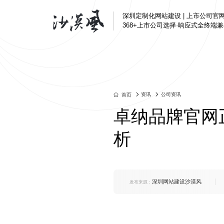
深圳定制化网站建设 | 上市公司官
368+上市公司选择·响应式全终端
半导体与电子解决方
定制化网站建设
汇顶科技、芯海科技
深圳企业官网改版
资讯
公司资讯
首页
互联网/科技解决方案
营销转化型网站
卓纳品牌官网
腾讯、奥哲网络、特
品牌官网定制
析
制造业解决方案
集团官网建设
好博窗控、凯中精密
响应式官网建设
上市公司官网定制
品牌营销解决方案
芬腾、斯丽比迪、喜
深圳网站建设沙漠风
发布来源：
集团国企解决方案
深国际集团、特力集