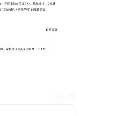
集中呈现卓纳在品牌定位、视觉设计、文化建
实效创意 + 前瞻策略” 的服务价值。
返回首页
体验，深圳博佳玩具企业官网正式上线