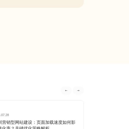
.07.28
2026.07.25
圳营销型网站建设：页面加载速度如何影
深圳营销型网站表
转化率？关键优化策略解析
率的实战指南