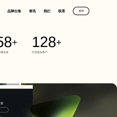
品牌出海
资讯
我们
联系
咨询
58
128
+
+
优化服务
维光伏、理士国际
定制建站方案，
沙漠风助力
定制建站方案，
解锁客户导向增长
化服务
中国品牌叩响全球市场
解锁客户导向增长
获取方案
0强企业
行业龙头客户
务
获取方案
获取方案
人、全棉时代
广
放
电器
、利亚德