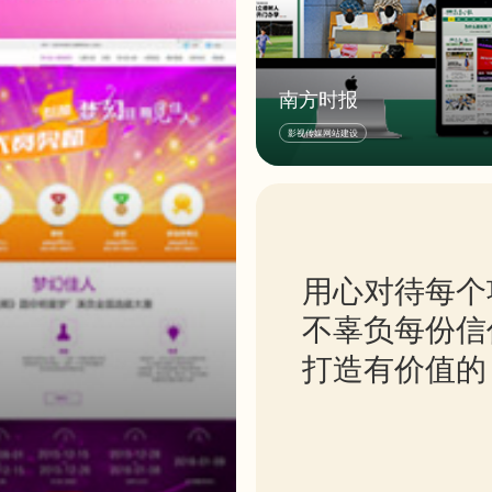
南方时报
《南方教育时报》由深圳报业集团主管主办
影视传媒网站建设
深圳教育报刊出版总社有限公司编辑出版，
目前我国华南地区一份教育行业综合性报纸
面向全国出版发行。目前为4开24版，每周
出刊，分别开设“大件事”、“大深圳”、“大岭
南”、“大校园”等重点新闻板块，“往事鉴”、“
书课”、“原生活”等文教板块，“家教经”、“家
用心对待每个
议”“家乐荟”等家教版块，以及“出国潮”、“游
营”等留学板块。
不辜负每份信
打造有价值的
的电影制造企业,公司极度重视网络技术（新