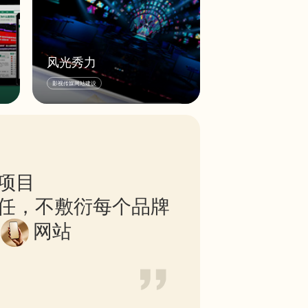
风光秀力
，
沙漠风倾力为风光秀力提供高品质品牌网站的
影视传媒网站建设
是
建站服务，敬请浏览！
，
五
读
话
项目
学
任，不敷衍每个品牌
网站