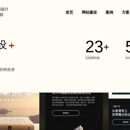
网设计
首页
网站建设
案例
方案
兼容
23
设
案
生物医疗解决方案
新能源解决方案
+
关于沙漠风
联系我们
公司资讯
品牌出海网站建设
售后支持
垂直领域网站建设
技术安全与运维服务
网站推广与
、国民技术
奥美医疗、理邦精密、新产业生物
艾比森新能源、创
外贸出海网站建设
信创网站改造
网站SEO优
实力认可
人才招聘
网站建设知识
定制化电子商务系统
客户列表
互联网经验
50
人工智能AI+解决方案
家居家具解决方案
电商平台网站建设
网站技术规范
GEO优化服
发信息
天阳科技、帷享科技、维视智造
雅兰集团、都市丽
沙漠风与众不同
网站设计观点
产品商城网站建设方案
客户评价
界的构筑者
行业门户网站建设
网站运维托管
品牌全案推
珠宝穿戴解决方案
3C/家电解决方案
活动专题网站建设
品牌广告投
愿景价值
出海建站信息
移动手机电商网站解决方案
FAQ
、五洋自控
周大福、周大生、飞亚达
创维、美的、小熊
微信会员电商解决方案
学校教育解决方案
光电解决方案
德盛
深圳中学、深圳实验学校、南方科技
洲明照明、艾比森
系统开发
大学
500强上市公司解决方案
团、创世纪集团
招商局集团、中广核、中兴通讯