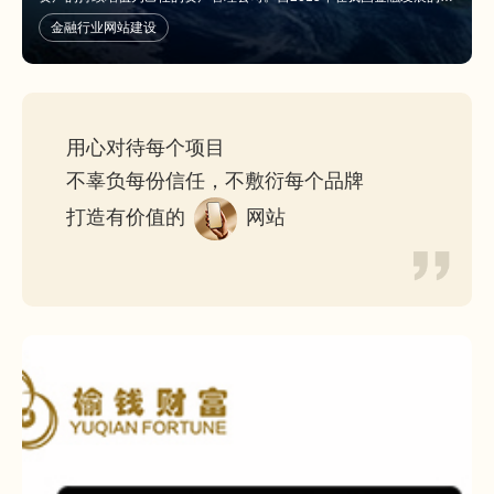
沿深圳前海注册成立以来，公司运用规范的金融工具为客户财富实现增
金融行业网站建设
值，立志要成为国内资本市场上的重要力量。我们的投资团队扎根深圳
二十年，拥有的行业知识、丰富的投资经验、严谨的风控制度以及广泛
的关系网络。我们见证并参与了众多高新技术企业的腾飞，也分享了资
本市场快速发展的成果。面对全球经济风云变幻，经济换挡发展，我们
秉承谨慎、进取的精神，以长线与灵活的投资策略，应对国家经济下行
用心对待每个项目
的压力，在经济低潮中寻找投资机会，在经济复苏前完成投资布局，在
经济腾飞时收获财富的爆发性增长。河石，寓意河里的璞石，要从众多
不辜负每份信任，不敷衍每个品牌
企业中寻找美玉，需要我们独具慧眼；要把美玉雕琢成艺术品，需要我
打造有价值的
网站
们心灵手巧；要将艺术品源远流长，让投资的企业基业长青，这是我们
的愿景，也是我们的社会责任。