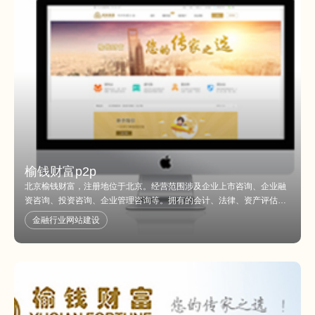
榆钱财富p2p
北京榆钱财富，注册地位于北京。经营范围涉及企业上市咨询、企业融
资咨询、投资咨询、企业管理咨询等。拥有的会计、法律、资产评估团
队，助力企业新三板上市，为企业提供的信息咨询服务。 同时，榆钱财
金融行业网站建设
富先后与“批综合类证券公司”方正证券、《企业报新三板导刊》评选出
的“2014年度新三板10佳具影响力券商”兴业证券、“2014年度10大值得
信赖会计师事务所”北京天圆全会计师事务所、“2014年度十大值得推荐
律师事务所”位北京德恒律师事务所等通力合作并获得技术支持，与国内
外多家PE、VC长期开展业务合作，促成项目对接。根据企业自身发展
状况，量身定制企业专属的上市操作团队。 榆钱财富服务网络遍布北
京，上海，山东，四川，浙江，湖北等地，更是在山东地区拿下多家券