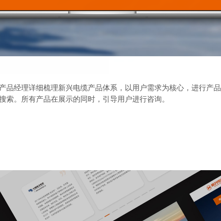
产品经理详细梳理新兴电缆产品体系，以用户需求为核心，进行产品
搜索。所有产品在展示的同时，引导用户进行咨询。