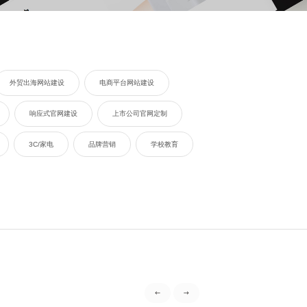
外贸出海网站建设
电商平台网站建设
响应式官网建设
上市公司官网定制
3C/家电
品牌营销
学校教育