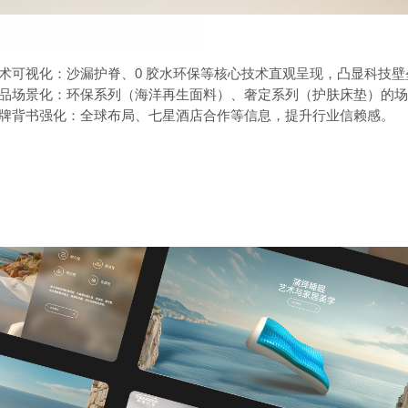
术可视化：沙漏护脊、0 胶水环保等核心技术直观呈现，凸显科技壁
品场景化：环保系列（海洋再生面料）、奢定系列（护肤床垫）的场
牌背书强化：全球布局、七星酒店合作等信息，提升行业信赖感。