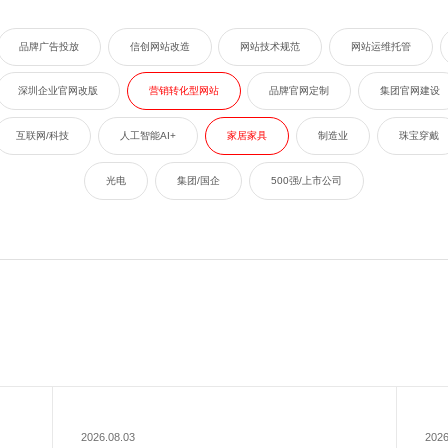
品牌广告投放
信创网站改造
网站技术规范
网站运维托管
深圳企业官网改版
营销转化型网站
品牌官网定制
集团官网建设
互联网/科技
人工智能AI+
家居家具
制造业
珠宝穿戴
光电
集团/国企
500强/上市公司
2026.08.03
2026