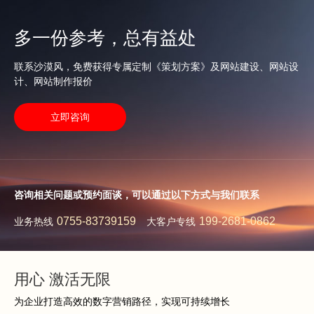
多一份参考，总有益处
联系沙漠风，免费获得专属定制《策划方案》及网站建设、网站设
计、网站制作报价
立即咨询
咨询相关问题或预约面谈，可以通过以下方式与我们联系
0755-83739159
199-2681-0862
业务热线
大客户专线
用心 激活无限
为企业打造高效的数字营销路径，实现可持续增长