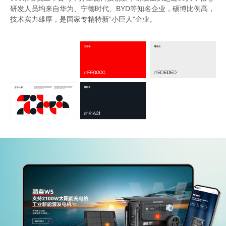
研发人员均来自华为、宁德时代、BYD等知名企业，硕博比例高，
技术实力雄厚，是国家专精特新“小巨人”企业。