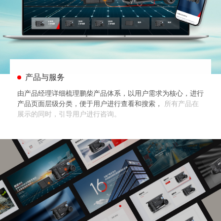
产品与服务
由产品经理详细梳理鹏柴产品体系，以用户需求为核心，进行
产品页面层级分类，便于用户进行查看和搜索，
所有产品在
展示的同时，引导用户进行咨询。