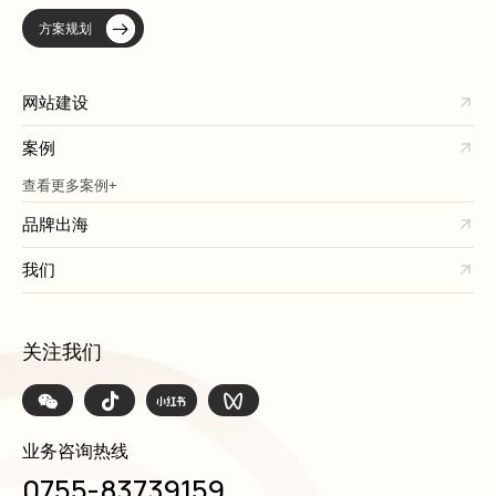
方案规划
网站建设
案例
查看更多案例+
品牌出海
我们
关注我们
业务咨询热线
0755-83739159