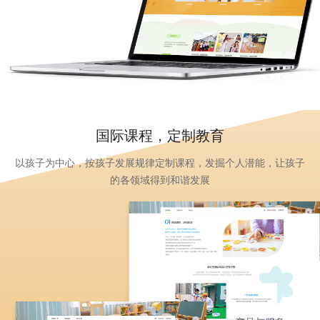
国际课程，定制教育
以孩子为中心，按孩子发展规律定制课程，发掘个人潜能，让孩子
的各领域得到和谐发展