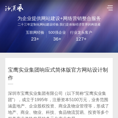
为企业提供网站建设+网络营销整合服务
二十三年定制化网站建设经验.我们是体验经济世界的构筑者
互联网经验
500强企业
行业龙头客户
23+
36+
127+
宝鹰实业集团响应式简体版官方网站设计制
作
深圳市宝鹰实业集团有限公司（以下简称“宝鹰实业集
团”），成立于1995年，注册资本5100万元，业务范围
涵盖地产、企业股权投资、商业及物业管理等，形成了
地产、商业、物业、科技、食品物流贸易、投资等多个