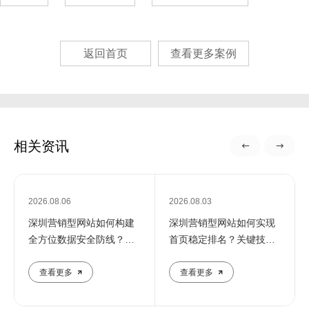
返回首页
查看更多案例
相关资讯
2026.08.06
2026.08.03
深圳营销型网站如何构建
深圳营销型网站如何实现
全方位数据安全防线？专
首页稳定排名？关键技巧
业团队解析核心防护策略
全解析
查看更多
查看更多