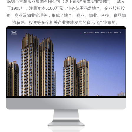
深圳市宝鹰实业集团有限公司（以下简称“宝鹰实业集团”），成立
于1995年，注册资本5100万元，业务范围涵盖地产、企业股权投
资、商业及物业管理等，形成了地产、商业、物业、科技、食品物
流贸易、投资等多个相关产业并轨发展的多元化产业布局。