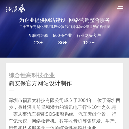
为企业提供网站建设+网络营销整合服务
二十三年定制化网站建设经验.我们是体验经济世界的构筑者
互联网经验
500强企业
行业龙头客户
23+
36+
127+
综合性高科技企业
驹安保官方网站设计制作
深圳市福嘉太科技有限公司成立于2004年，位于深圳西
乡，身处深具前景和潜力的通讯电子行业10年之久,是
一家从事汽车智能SOS报警系统，汽车无缝全景 、行
车记录仪、网络收音机、数字收音机等集研发、生产、
销售和技术服务为一体的综合性高科技企业。