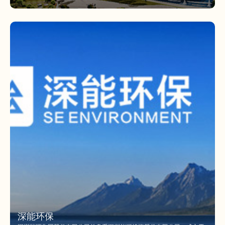
金融中心的基金小镇、综合交通运力的基金小镇。
深能环保