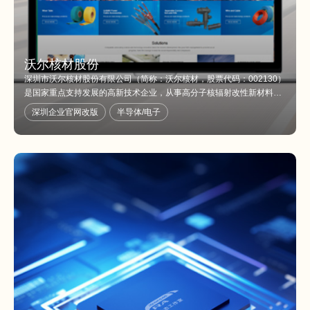
沃尔核材股份
深圳市沃尔核材股份有限公司（简称：沃尔核材，股票代码：002130）
是国家重点支持发展的高新技术企业，从事高分子核辐射改性新材料及
系列电子、电力新产品和新设备的研发、制造和销售。 Woer provides
深圳企业官网改版
半导体/电子
electrical and mechanical insulation solutions for the Automotive,
Electrical/Utility, Electronics and Communications markets. Founded
in 1998, Woer has emerged to become one of the largest heat shrink
manufacturers in the world.?