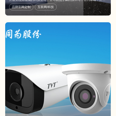
数字原生城市建筑场景生成与运营研究，探索“元宇宙+城市建筑”领域全
品牌官网定制
互联网/科技
新商业模式。