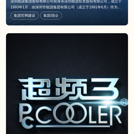
深圳能源集团股份有限公司前身系深圳能源投资股份有限公司，成立于
1993年1月，由深圳市能源集团有限公司（成立于1991年6月）作为发
起人而募集设立。
集团官网建设
集团/国企