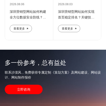
2026.08.06
2026.08.03
深圳营销型网站如何构建
深圳营销型网站如何实现
全方位数据安全防线？专
首页稳定排名？关键技巧
业团队解析核心防护策略
全解析
查看更多
查看更多
多一份参考，总有益处
联系沙漠风，免费获得专属定制《策划方案》及网站建设、网站设
计、网站制作报价
立即咨询