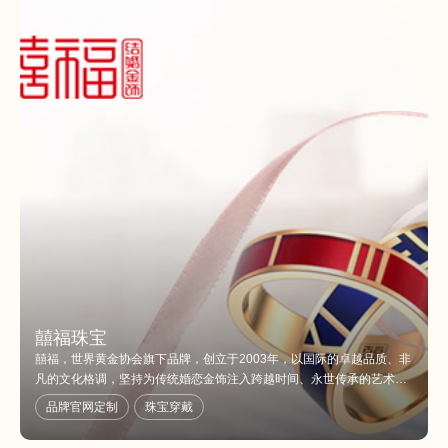
囍福珠宝
囍福，世界黄金协会旗下品牌，创立于2003年，以国际的卓越品质、非
凡的文化格调，坚持为传统婚恋金饰注入跨越时间、永世传承的艺术生
命，成为全球华人信赖的高端结婚金饰品牌。
品牌官网定制
珠宝穿戴