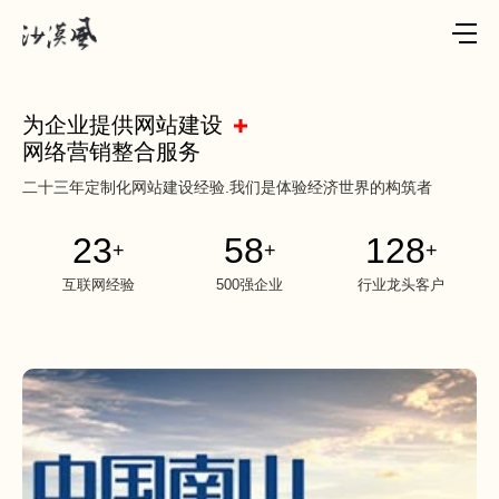
为企业提供网站建设
网络营销整合服务
二十三年定制化网站建设经验.我们是体验经济世界的构筑者
23
58
128
+
+
+
互联网经验
500强企业
行业龙头客户