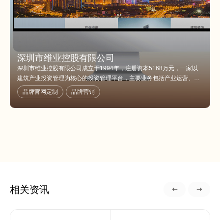
深圳市维业控股有限公司
深圳市维业控股有限公司成立于1994年，注册资本5168万元，一家以
建筑产业投资管理为核心的投资管理平台，主要业务包括产业运营、股
权投资及产业整合。
品牌官网定制
品牌营销
相关资讯