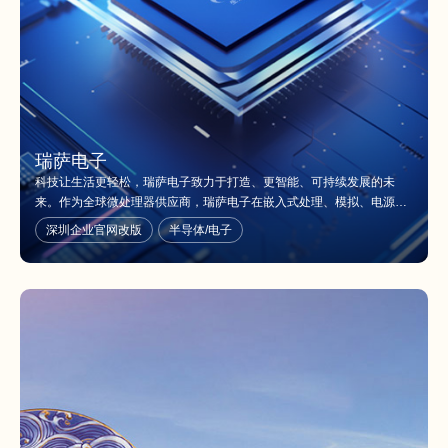
瑞萨电子
科技让生活更轻松，瑞萨电子致力于打造、更智能、可持续发展的未
来。作为全球微处理器供应商，瑞萨电子在嵌入式处理、模拟、电源及
连接方面的知识，提供完整的半导体解决方案。成功产品组合加速汽车
深圳企业官网改版
半导体/电子
工业、基础设施及物联网应用上市赋能数十亿联网智能设备人们的改善
工作和生活方式。