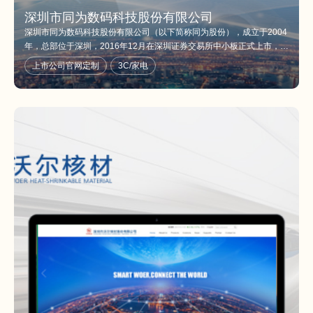
深圳市同为数码科技股份有限公司
深圳市同为数码科技股份有限公司（以下简称同为股份），成立于2004
年，总部位于深圳，2016年12月在深圳证券交易所中小板正式上市，股
票代码：002835。
上市公司官网定制
3C/家电