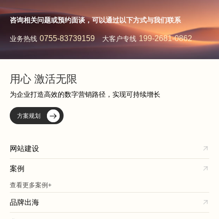
咨询相关问题或预约面谈，可以通过以下方式与我们联系
0755-83739159
199-2681-0862
业务热线
大客户专线
用心 激活无限
为企业打造高效的数字营销路径，实现可持续增长
方案规划
网站建设
案例
查看更多案例+
品牌出海