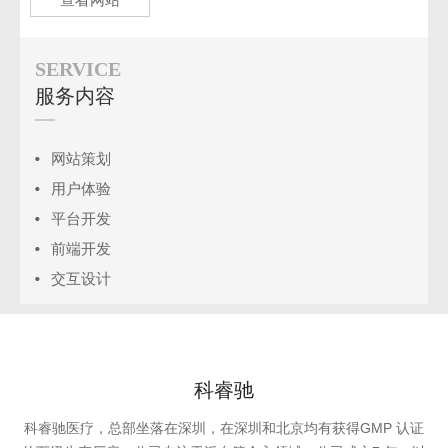
SERVICE
服务内容
网站策划
用户体验
平台开发
前端开发
交互设计
科睿驰
科睿驰医疗，总部坐落在深圳，在深圳和北京均有获得GMP 认证