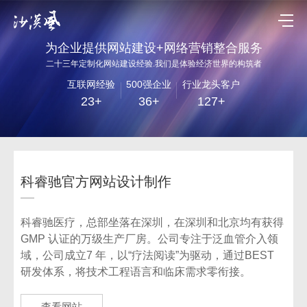
为企业提供网站建设+网络营销整合服务
二十三年定制化网站建设经验.我们是体验经济世界的构筑者
互联网经验
500强企业
行业龙头客户
23+
36+
127+
科睿驰官方网站设计制作
科睿驰医疗，总部坐落在深圳，在深圳和北京均有获得
GMP 认证的万级生产厂房。公司专注于泛血管介入领
域，公司成立7 年，以“疗法阅读”为驱动，通过BEST
研发体系，将技术工程语言和临床需求零衔接。
查看网站