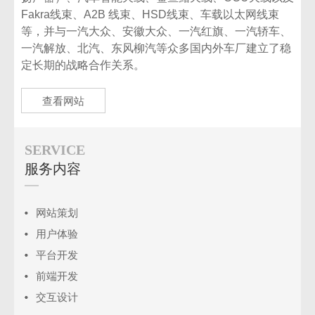
Fakra线束、A2B 线束、HSD线束、车载以太网线束
等，并与一汽大众、安徽大众、一汽红旗、一汽轿车、
一汽解放、北汽、东风柳汽等众多国内外车厂建立了稳
定长期的战略合作关系。
查看网站
SERVICE
服务内容
网站策划
用户体验
平台开发
前端开发
交互设计