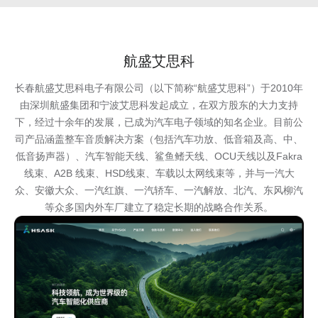
航盛艾思科
长春航盛艾思科电子有限公司（以下简称“航盛艾思科”）于2010年
由深圳航盛集团和宁波艾思科发起成立，在双方股东的大力支持
下，经过十余年的发展，已成为汽车电子领域的知名企业。目前公
司产品涵盖整车音质解决方案（包括汽车功放、低音箱及高、中、
低音扬声器）、汽车智能天线、鲨鱼鳍天线、OCU天线以及Fakra
线束、A2B 线束、HSD线束、车载以太网线束等，并与一汽大
众、安徽大众、一汽红旗、一汽轿车、一汽解放、北汽、东风柳汽
等众多国内外车厂建立了稳定长期的战略合作关系。