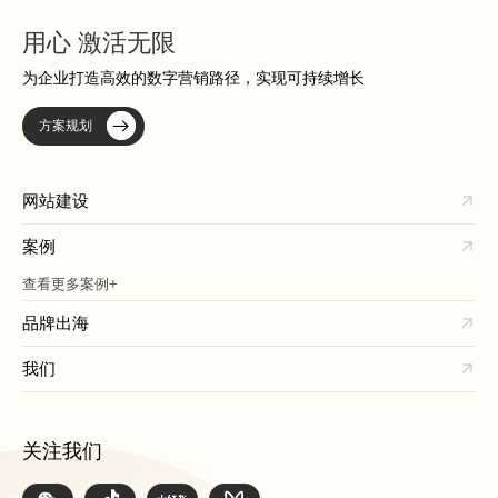
用心 激活无限
为企业打造高效的数字营销路径，实现可持续增长
方案规划
网站建设
案例
查看更多案例+
品牌出海
我们
关注我们