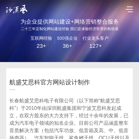
为企业提供网站建设+网络营销整合服务
二十三年定制化网站建设经验.我们是体验经济世界的构筑者
互联网经验
500强企业
行业龙头客户
23+
36+
127+
航盛艾思科官方网站设计制作
长春航盛艾思科电子有限公司（以下简称“航盛艾思
科”）于2010年由深圳航盛集团和宁波艾思科发起成
立，在双方股东的大力支持下，经过十余年的发展，已
成为汽车电子领域的知名企业。目前公司产品涵盖整车
音质解决方案（包括汽车功放、低音箱及高、中、低音
扬声器）、汽车智能天线、鲨鱼鳍天线、OCU天线以及