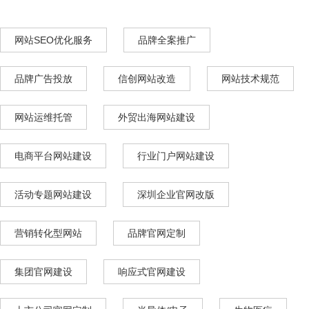
网站SEO优化服务
品牌全案推广
品牌广告投放
信创网站改造
网站技术规范
网站运维托管
外贸出海网站建设
电商平台网站建设
行业门户网站建设
活动专题网站建设
深圳企业官网改版
营销转化型网站
品牌官网定制
集团官网建设
响应式官网建设