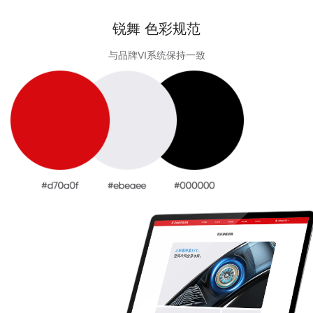
锐舞 色彩规范
与品牌VI系统保持一致