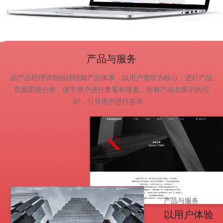
产品与服务
由产品经理详细梳理锐舞产品体系，以用户需求为核心，进行产品
页面层级分类，便于用户进行查看和搜索。所有产品在展示的同
时，引导用户进行咨询。
产品与服务
以用户体验