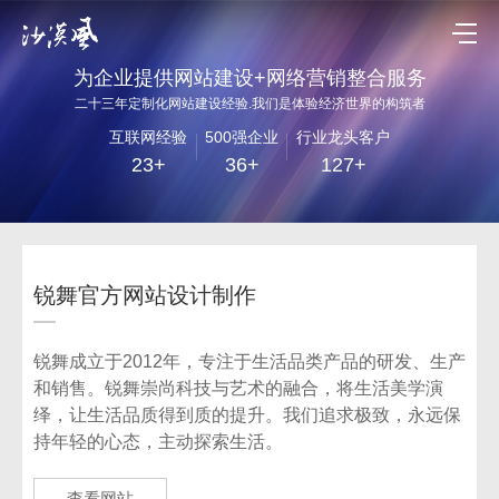
为企业提供网站建设+网络营销整合服务
二十三年定制化网站建设经验.我们是体验经济世界的构筑者
互联网经验
500强企业
行业龙头客户
23+
36+
127+
锐舞官方网站设计制作
锐舞成立于2012年，专注于生活品类产品的研发、生产
和销售。锐舞崇尚科技与艺术的融合，将生活美学演
绎，让生活品质得到质的提升。我们追求极致，永远保
持年轻的心态，主动探索生活。
查看网站