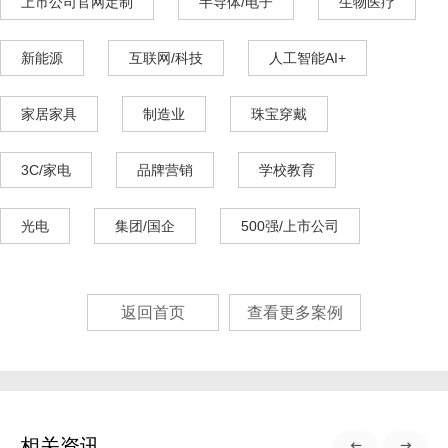
上市公司官网定制
半导体/电子
生物医疗
新能源
互联网/科技
人工智能AI+
家居家具
制造业
珠宝穿戴
3C/家电
品牌营销
学校教育
光电
集团/国企
500强/上市公司
返回首页
查看更多案例
相关资讯