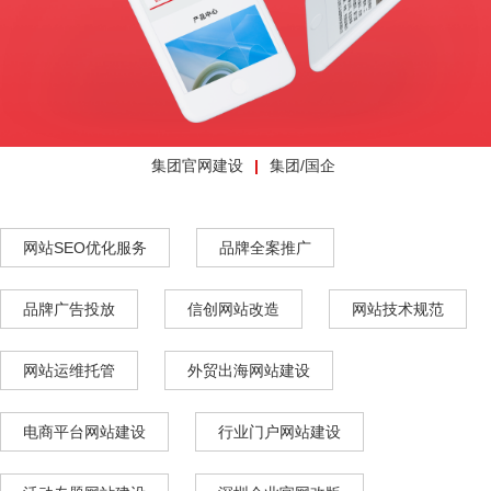
集团官网建设
集团/国企
网站SEO优化服务
品牌全案推广
品牌广告投放
信创网站改造
网站技术规范
网站运维托管
外贸出海网站建设
电商平台网站建设
行业门户网站建设