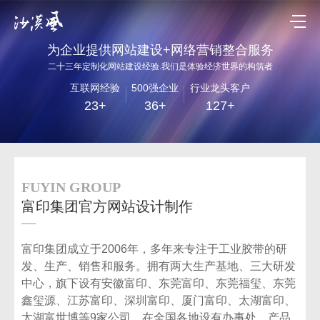
为企业提供网站建设+网络营销整合服务
二十三年定制化网站建设经验.我们是体验经济世界的构筑者
互联网经验
500强企业
行业龙头客户
23+
36+
127+
FUYIN GROUP
富印集团官方网站设计制作
富印集团成立于2006年，多年来专注于工业胶带的研
发、生产、销售和服务。拥有两大生产基地、三大研发
中心，旗下设有安徽富印、东莞富印、东莞福玺、东莞
鑫玺源、江苏富印、深圳富印、厦门富印、太湖富印、
太湖富世博等9家公司，在全国各地设有办事处，产品