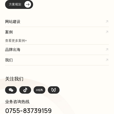
方案规划
网站建设
案例
查看更多案例+
品牌出海
我们
关注我们
业务咨询热线
0755-83739159