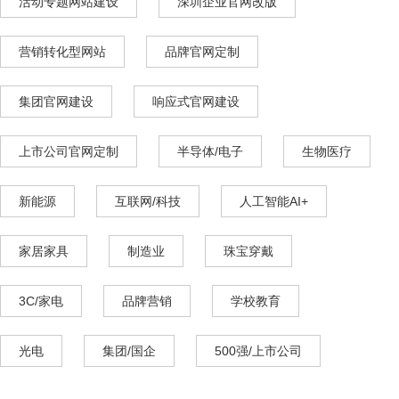
活动专题网站建设
深圳企业官网改版
营销转化型网站
品牌官网定制
集团官网建设
响应式官网建设
上市公司官网定制
半导体/电子
生物医疗
新能源
互联网/科技
人工智能AI+
家居家具
制造业
珠宝穿戴
3C/家电
品牌营销
学校教育
光电
集团/国企
500强/上市公司