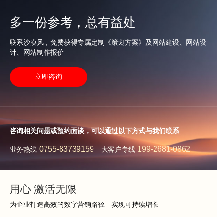
多一份参考，总有益处
联系沙漠风，免费获得专属定制《策划方案》及网站建设、网站设
计、网站制作报价
立即咨询
咨询相关问题或预约面谈，可以通过以下方式与我们联系
0755-83739159
199-2681-0862
业务热线
大客户专线
用心 激活无限
为企业打造高效的数字营销路径，实现可持续增长