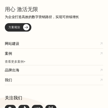
用心 激活无限
为企业打造高效的数字营销路径，实现可持续增长
方案规划
网站建设
案例
查看更多案例+
品牌出海
我们
关注我们