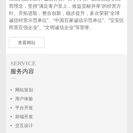
营理念，坚持“满足客户至上，效益贡献并举”的经营方
针。开拓进取，整合创新，稳步提升，多次荣获“全球
诚信经营示范单位”、“中国百家诚信示范单位”、“宝安区
民营百强企业”、“文明诚信企业”等荣誉。
查看网站
SERVICE
服务内容
网站策划
用户体验
平台开发
前端开发
交互设计