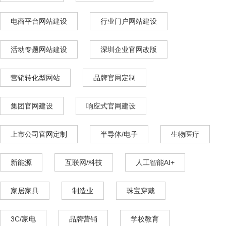
电商平台网站建设
行业门户网站建设
活动专题网站建设
深圳企业官网改版
营销转化型网站
品牌官网定制
集团官网建设
响应式官网建设
上市公司官网定制
半导体/电子
生物医疗
新能源
互联网/科技
人工智能AI+
家居家具
制造业
珠宝穿戴
3C/家电
品牌营销
学校教育