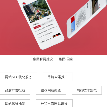
集团官网建设
集团/国企
网站SEO优化服务
品牌全案推广
品牌广告投放
信创网站改造
网站技术规范
网站运维托管
外贸出海网站建设