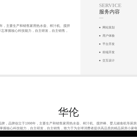
SERVICE
服务内容
8年，主要生产和销售家用热水壶、榨汁机、搅拌
网站策划
不忘掌握核心科技能力，自主研发，自主销售，
用户体验
平台开发
前端开发
交互设计
华伦
品牌，品牌创立于1998年，主要生产和销售家用热水壶、榨汁机、搅拌棒、婴儿辅食机等厨
掌握核心科技能力，自主研发，自主销售，致力于为全球消费者提供高品质的精品厨房小家