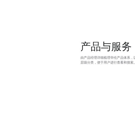
产品与服务
由产品经理详细梳理华伦产品体系，
层级分类，便于用户进行查看和搜索