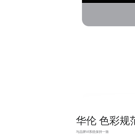
华伦 色彩规
与品牌VI系统保持一致