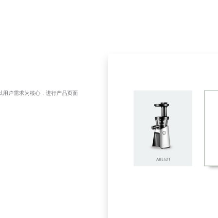
以用户需求为核心，进行产品页面
。