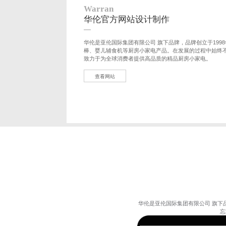
Warran
华伦官方网站设计制作
华伦是亚伦国际集团有限公司 旗下品牌，品牌创立于199
棒、婴儿辅食机等厨房小家电产品。在发展的过程中始终
致力于为全球消费者提供高品质的精品厨房小家电。
查看网站
华伦是亚伦国际集团有限公司 旗下
忘