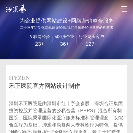
为企业提供网站建设+网络营销整合服务
二十三年定制化网站建设经验.我们是体验经济世界的构筑者
互联网经验
500强企业
行业龙头客户
23+
36+
127+
HYZEN
禾正医院官方网站设计制作
深圳禾正医院是由深圳市红十字会参股，深圳合正集团
投资控股并管理运营的公私合营（PPPS）混合所有制
医院，医院秉承国际化医疗服务标准和管理理念，以综
合医疗为基础，肿瘤和康复两大专科诊疗为特色，提供
“预防-治疗-康复-护理”全闭环医疗服务，致力于打造集