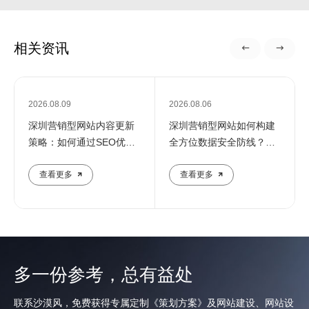
相关资讯
2026.08.09
2026.08.06
深圳营销型网站内容更新
深圳营销型网站如何构建
策略：如何通过SEO优化
全方位数据安全防线？专
提升企业在线影响力
业团队解析核心防护策略
查看更多
查看更多
多一份参考，总有益处
联系沙漠风，免费获得专属定制《策划方案》及网站建设、网站设