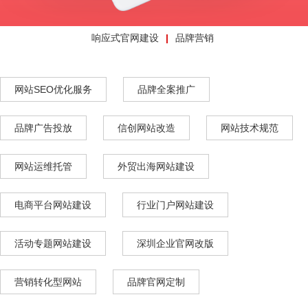
响应式官网建设
品牌营销
网站SEO优化服务
品牌全案推广
品牌广告投放
信创网站改造
网站技术规范
网站运维托管
外贸出海网站建设
电商平台网站建设
行业门户网站建设
活动专题网站建设
深圳企业官网改版
营销转化型网站
品牌官网定制