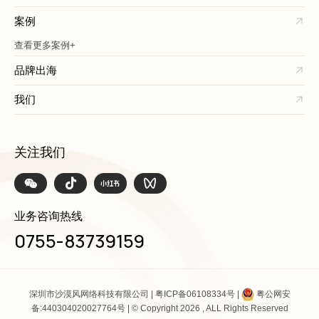
案例
查看更多案例+
品牌出海
我们
关注我们
业务咨询热线
0755-83739159
深圳市沙漠风网络科技有限公司 |
粤ICP备06108334号
|
粤公网安
备:440304020027764号
| © Copyright 2026 , ALL Rights Reserved