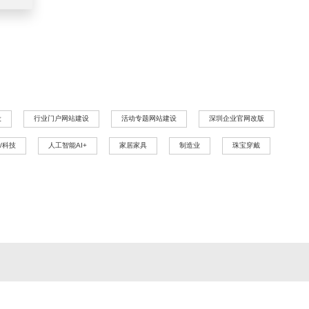
设
行业门户网站建设
活动专题网站建设
深圳企业官网改版
/科技
人工智能AI+
家居家具
制造业
珠宝穿戴