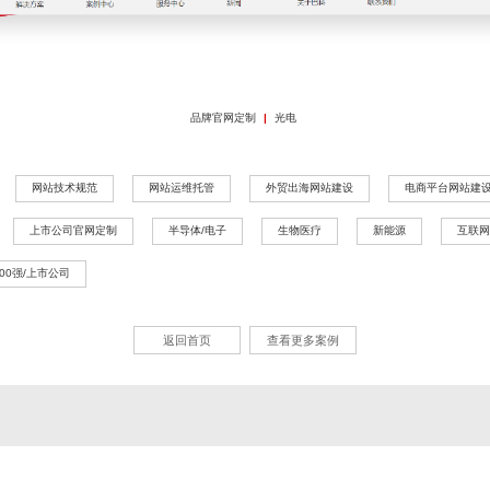
品牌官网定制
光电
网站技术规范
网站运维托管
外贸出海网站建设
电商平台网站建
上市公司官网定制
半导体/电子
生物医疗
新能源
互联网
500强/上市公司
返回首页
查看更多案例