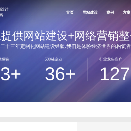
网设计
首页
网站建设
案例
方案
兼容
业提供网站建设+网络营销整
案
生物医疗解决方案
新能源解决方案
关于沙漠风
联系我们
公司资讯
品牌出海网站建设
售后支持
垂直领域网站建设
技术安全与运维服务
网站推广与
二十三年定制化网站建设经验.我们是体验经济世界的构筑者
、国民技术
奥美医疗、理邦精密、新产业生物
艾比森新能源、创
外贸出海网站建设
信创网站改造
网站SEO优
实力认可
人才招聘
网站建设知识
定制化电子商务系统
客户列表
网经验
500强企业
行业龙头客户
人工智能AI+解决方案
家居家具解决方案
电商平台网站建设
网站技术规范
GEO优化服
发信息
天阳科技、帷享科技、维视智造
雅兰集团、都市丽
23+
36+
127
沙漠风与众不同
网站设计观点
产品商城网站建设方案
客户评价
行业门户网站建设
网站运维托管
品牌全案推
珠宝穿戴解决方案
3C/家电解决方案
活动专题网站建设
品牌广告投
愿景价值
出海建站信息
移动手机电商网站解决方案
FAQ
、五洋自控
周大福、周大生、飞亚达
创维、美的、小熊
微信会员电商解决方案
学校教育解决方案
光电解决方案
德盛
深圳中学、深圳实验学校、南方科技
洲明照明、艾比森
系统开发
大学
500强上市公司解决方案
团、创世纪集团
招商局集团、中广核、中兴通讯