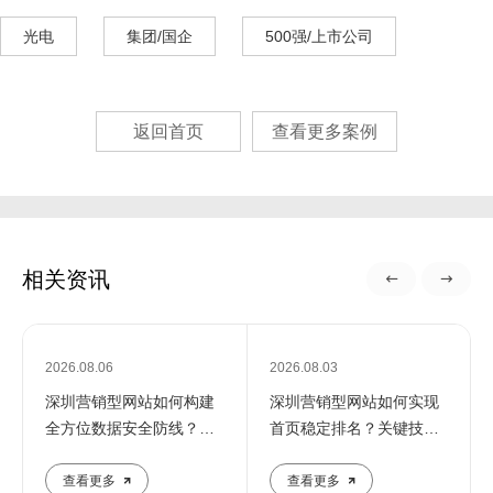
光电
集团/国企
500强/上市公司
返回首页
查看更多案例
相关资讯
2026.08.06
2026.08.03
深圳营销型网站如何构建
深圳营销型网站如何实现
全方位数据安全防线？专
首页稳定排名？关键技巧
业团队解析核心防护策略
全解析
查看更多
查看更多