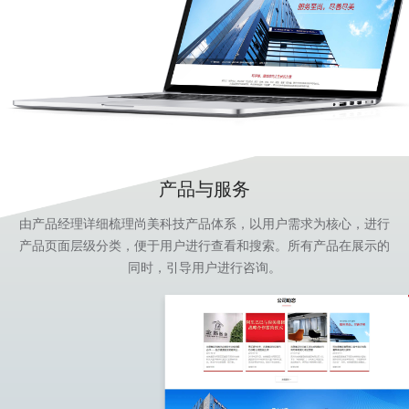
产品与服务
由产品经理详细梳理尚美科技产品体系，以用户需求为核心，进行
产品页面层级分类，便于用户进行查看和搜索。所有产品在展示的
同时，引导用户进行咨询。