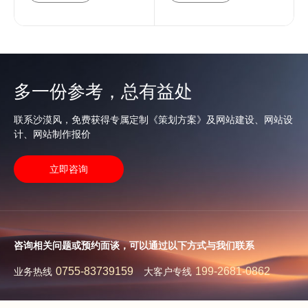
多一份参考，总有益处
联系沙漠风，免费获得专属定制《策划方案》及网站建设、网站设
计、网站制作报价
立即咨询
咨询相关问题或预约面谈，可以通过以下方式与我们联系
0755-83739159
199-2681-0862
业务热线
大客户专线