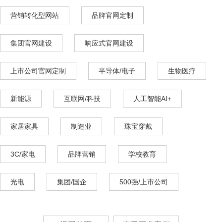
营销转化型网站
品牌官网定制
集团官网建设
响应式官网建设
上市公司官网定制
半导体/电子
生物医疗
新能源
互联网/科技
人工智能AI+
家居家具
制造业
珠宝穿戴
3C/家电
品牌营销
学校教育
光电
集团/国企
500强/上市公司