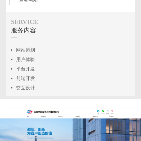
SERVICE
服务内容
网站策划
用户体验
平台开发
前端开发
交互设计