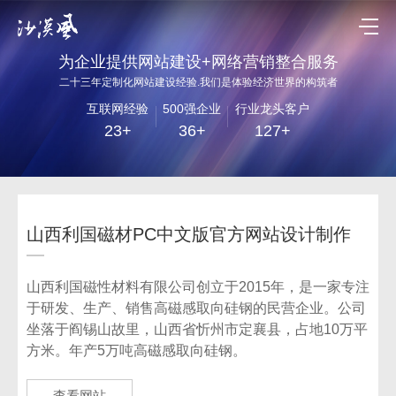
为企业提供网站建设+网络营销整合服务
二十三年定制化网站建设经验.我们是体验经济世界的构筑者
互联网经验
500强企业
行业龙头客户
23+
36+
127+
山西利国磁材PC中文版官方网站设计制作
山西利国磁性材料有限公司创立于2015年，是一家专注
于研发、生产、销售高磁感取向硅钢的民营企业。公司
坐落于阎锡山故里，山西省忻州市定襄县，占地10万平
方米。年产5万吨高磁感取向硅钢。
查看网站