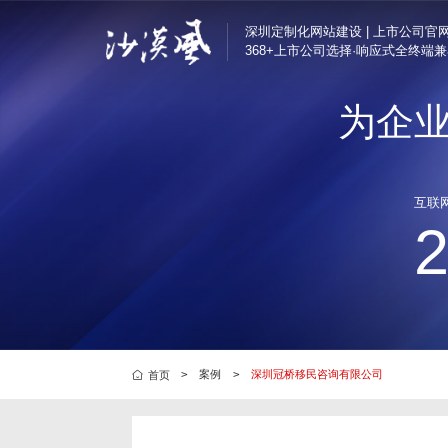
深圳定制化网站建设 | 上市公司官
368+上市公司选择·响应式全终端
为企
半导体与电子解决方
定制化网站建设
汇顶科技、芯海科技
深圳企业官网改版
互联
互联网/科技解决方案
营销转化型网站
腾讯、奥哲网络、特
品牌官网定制
制造业解决方案
集团官网建设
好博窗控、凯中精密
响应式官网建设
上市公司官网定制
品牌营销解决方案
芬腾、斯丽比迪、喜
>
案例
>
深圳冠桥移民咨询有限公司
首页
集团国企解决方案
深国际集团、特力集