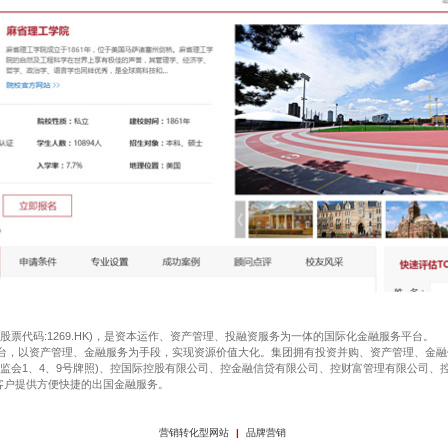
票代码:1269.HK)，是资本运作、资产管理、投融资服务为一体的国际化金融服务平台。
台，以资产管理、金融服务为手段，实现资源价值大化。集团拥有投资并购、资产管理、金融
监会1、4、9号牌照)、控国际控股有限公司、控金融信贷有限公司、控财富管理有限公司、
客户提供方便快捷的出国金融服务。
营销转化型网站
品牌营销