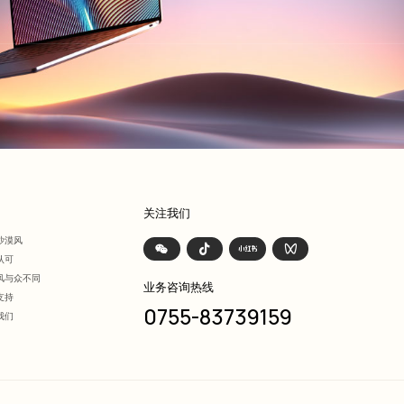
们
关注我们
沙漠风
认可
风与众不同
业务咨询热线
支持
0755-83739159
我们