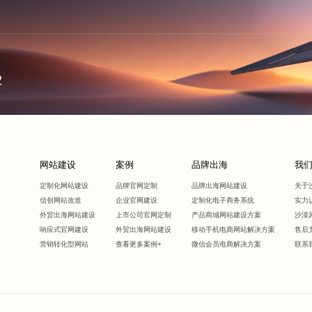
2
网站建设
案例
品牌出海
我
定制化网站建设
品牌官网定制
品牌出海网站建设
关于
信创网站改造
企业官网建设
定制化电子商务系统
实力
外贸出海网站建设
上市公司官网定制
产品商城网站建设方案
沙漠
响应式官网建设
外贸出海网站建设
移动手机电商网站解决方案
售后
营销转化型网站
查看更多案例+
微信会员电商解决方案
联系