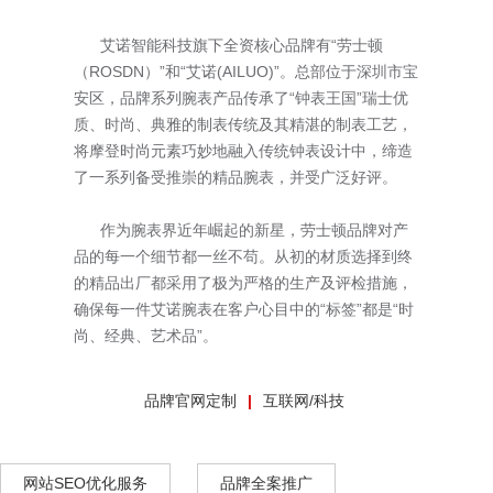
艾诺智能科技旗下全资核心品牌有“劳士顿
（ROSDN）”和“艾诺(AILUO)”。总部位于深圳市宝
安区，品牌系列腕表产品传承了“钟表王国”瑞士优
质、时尚、典雅的制表传统及其精湛的制表工艺，
将摩登时尚元素巧妙地融入传统钟表设计中，缔造
了一系列备受推崇的精品腕表，并受广泛好评。
作为腕表界近年崛起的新星，劳士顿品牌对产
品的每一个细节都一丝不苟。从初的材质选择到终
的精品出厂都采用了极为严格的生产及评检措施，
确保每一件艾诺腕表在客户心目中的“标签”都是“时
尚、经典、艺术品”。
品牌官网定制
互联网/科技
网站SEO优化服务
品牌全案推广