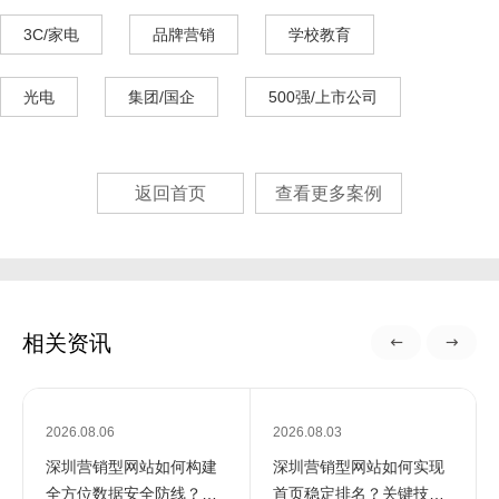
3C/家电
品牌营销
学校教育
光电
集团/国企
500强/上市公司
返回首页
查看更多案例
相关资讯
2026.08.06
2026.08.03
深圳营销型网站如何构建
深圳营销型网站如何实现
全方位数据安全防线？专
首页稳定排名？关键技巧