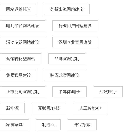
网站运维托管
外贸出海网站建设
电商平台网站建设
行业门户网站建设
活动专题网站建设
深圳企业官网改版
营销转化型网站
品牌官网定制
集团官网建设
响应式官网建设
上市公司官网定制
半导体/电子
生物医疗
新能源
互联网/科技
人工智能AI+
家居家具
制造业
珠宝穿戴