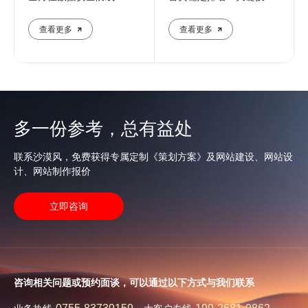
业团队解析核心防护策略
全解析
查看更多
查看更多
多一份参考，总有益处
联系沙漠风，免费获得专属定制《策划方案》及网站建设、网站设
计、网站制作报价
立即咨询
咨询相关问题或预约面谈，可以通过以下方式与我们联系