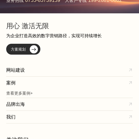
0755-83739159
199-2681-0862
业务热线
大客户专线
用心 激活无限
为企业打造高效的数字营销路径，实现可持续增长
方案规划
网站建设
案例
查看更多案例+
品牌出海
我们