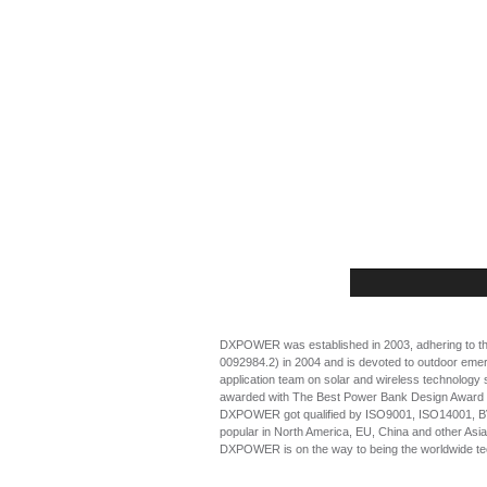
DXPOWER was established in 2003, adhering to the id
0092984.2) in 2004 and is devoted to outdoor eme
application team on solar and wireless technology 
awarded with The Best Power Bank Design Award a
DXPOWER got qualified by ISO9001, ISO14001, BV 
popular in North America, EU, China and other Asia
DXPOWER is on the way to being the worldwide tech