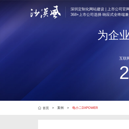
深圳定制化网站建设 | 上市公司官
368+上市公司选择·响应式全终端
为企
半导体与电子解决方
定制化网站建设
汇顶科技、芯海科技
深圳企业官网改版
互联
互联网/科技解决方案
营销转化型网站
腾讯、奥哲网络、特
品牌官网定制
制造业解决方案
集团官网建设
好博窗控、凯中精密
响应式官网建设
上市公司官网定制
品牌营销解决方案
芬腾、斯丽比迪、喜
>
案例
>
电小二DXPOWER
首页
集团国企解决方案
深国际集团、特力集