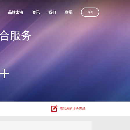
品牌出海
资讯
我们
联系
咨询
合服务
优化服务
维光伏、理士国际
定制建站方案，
沙漠风助力
定制建站方案，
解锁客户导向增长
化服务
中国品牌叩响全球市场
解锁客户导向增长
获取方案
务
获取方案
获取方案
人、全棉时代
+
广
放
电器
、利亚德
填写您的业务需求