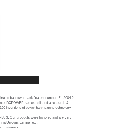
 first global power bank (patent number: ZL 2004 2
llence, DXPOWER has established a research &
 100 inventions of power bank patent technology,
UN38.3. Our products were honored and are very
China Unicom, Lenmar etc.
or customers.