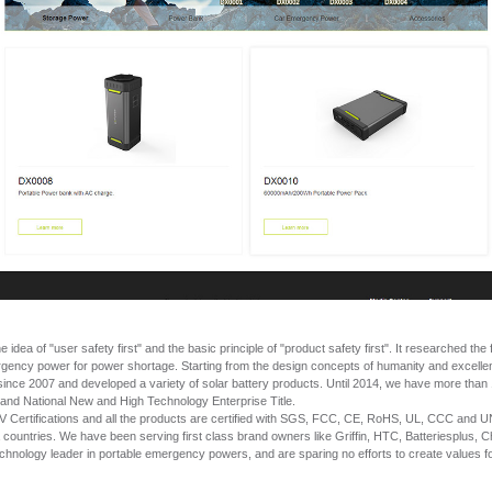
ea of "user safety first" and the basic principle of "product safety first". It researched the
rgency power for power shortage. Starting from the design concepts of humanity and exce
since 2007 and developed a variety of solar battery products. Until 2014, we have more than
nd National New and High Technology Enterprise Title.
Certifications and all the products are certified with SGS, FCC, CE, RoHS, UL, CCC and 
 countries. We have been serving first class brand owners like Griffin, HTC, Batteriesplus, 
nology leader in portable emergency powers, and are sparing no efforts to create values f