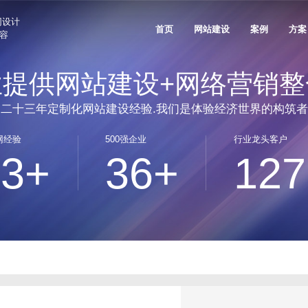
网设计
首页
网站建设
案例
方案
兼容
业提供网站建设+网络营销整
案
生物医疗解决方案
新能源解决方案
关于沙漠风
联系我们
公司资讯
品牌出海网站建设
售后支持
垂直领域网站建设
技术安全与运维服务
网站推广与
二十三年定制化网站建设经验.我们是体验经济世界的构筑者
、国民技术
奥美医疗、理邦精密、新产业生物
艾比森新能源、创
外贸出海网站建设
信创网站改造
网站SEO优
实力认可
人才招聘
网站建设知识
定制化电子商务系统
客户列表
网经验
500强企业
行业龙头客户
人工智能AI+解决方案
家居家具解决方案
电商平台网站建设
网站技术规范
GEO优化服
发信息
天阳科技、帷享科技、维视智造
雅兰集团、都市丽
23+
36+
127
沙漠风与众不同
网站设计观点
产品商城网站建设方案
客户评价
行业门户网站建设
网站运维托管
品牌全案推
珠宝穿戴解决方案
3C/家电解决方案
活动专题网站建设
品牌广告投
愿景价值
出海建站信息
移动手机电商网站解决方案
FAQ
、五洋自控
周大福、周大生、飞亚达
创维、美的、小熊
微信会员电商解决方案
学校教育解决方案
光电解决方案
德盛
深圳中学、深圳实验学校、南方科技
洲明照明、艾比森
系统开发
大学
500强上市公司解决方案
团、创世纪集团
招商局集团、中广核、中兴通讯