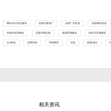
网站SEO优化服务
品牌全案推广
品牌广告投放
信创网站改造
营销转化型网站
品牌官网定制
集团官网建设
响应式官网建设
3C/家电
品牌营销
学校教育
光电
集团/国企
相关资讯