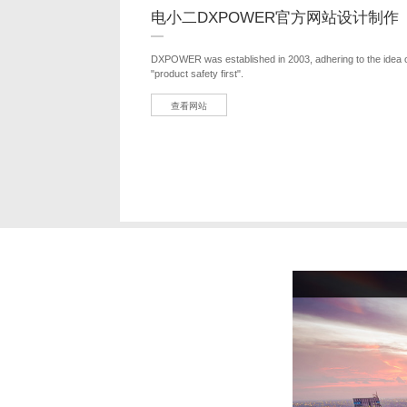
电小二DXPOWER官方网站设计制作
DXPOWER was established in 2003, adhering to the idea of "
"product safety first".
查看网站