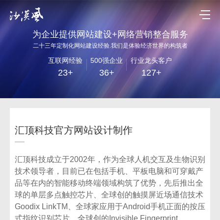
为企业提供网站建设+网络营销整合服务
二十三年定制化网站建设经验.我们是体验经济世界的构筑者
互联网经验
500强企业
行业龙头客户
23+
36+
127+
汇顶科技官方网站设计制作
汇顶科技成立于2002年，作为全球人机交互及生物识别
技术领导者，目前已在包括手机、平板电脑和可穿戴产
品等在内的智能移动终端领域构筑了优势，先后推出全
球的单层多点触控芯片、全球创的触摸屏近场通信技术
Goodix LinkTM、全球家应用于Android手机正面的按压
式指纹识别芯片、全球创的Invisible Fingerprint