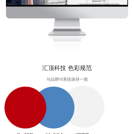
汇顶科技 色彩规范
与品牌VI系统保持一致