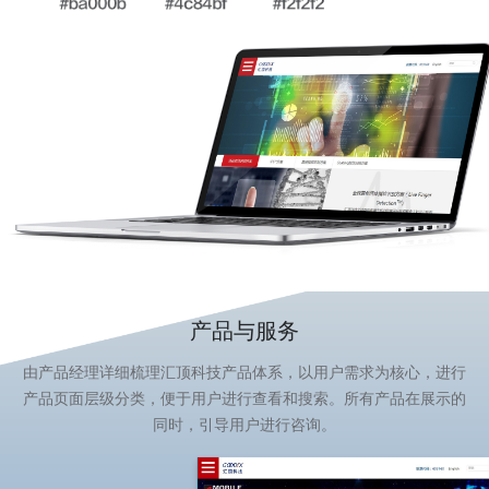
产品与服务
由产品经理详细梳理汇顶科技产品体系，以用户需求为核心，进行
产品页面层级分类，便于用户进行查看和搜索。所有产品在展示的
同时，引导用户进行咨询。