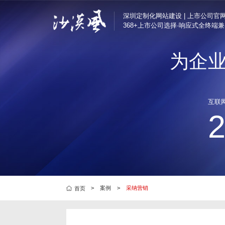
深圳定制化网站建设 | 上市公司官
368+上市公司选择·响应式全终端
为企
半导体与电子解决方
定制化网站建设
汇顶科技、芯海科技
深圳企业官网改版
互联
互联网/科技解决方案
营销转化型网站
腾讯、奥哲网络、特
品牌官网定制
制造业解决方案
集团官网建设
好博窗控、凯中精密
响应式官网建设
上市公司官网定制
品牌营销解决方案
芬腾、斯丽比迪、喜
>
案例
>
采纳营销
首页
集团国企解决方案
深国际集团、特力集