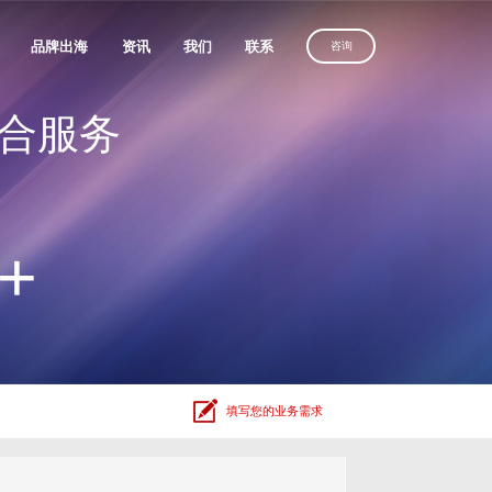
品牌出海
资讯
我们
联系
咨询
合服务
优化服务
维光伏、理士国际
定制建站方案，
沙漠风助力
定制建站方案，
解锁客户导向增长
化服务
中国品牌叩响全球市场
解锁客户导向增长
获取方案
务
获取方案
获取方案
人、全棉时代
+
广
放
电器
、利亚德
填写您的业务需求