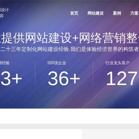
网设计
首页
网站建设
案例
方案
兼容
业提供网站建设+网络营销整
案
生物医疗解决方案
新能源解决方案
关于沙漠风
联系我们
公司资讯
品牌出海网站建设
售后支持
垂直领域网站建设
技术安全与运维服务
网站推广与
二十三年定制化网站建设经验.我们是体验经济世界的构筑者
、国民技术
奥美医疗、理邦精密、新产业生物
艾比森新能源、创
外贸出海网站建设
信创网站改造
网站SEO优
实力认可
人才招聘
网站建设知识
定制化电子商务系统
客户列表
网经验
500强企业
行业龙头客户
人工智能AI+解决方案
家居家具解决方案
电商平台网站建设
网站技术规范
GEO优化服
发信息
天阳科技、帷享科技、维视智造
雅兰集团、都市丽
23+
36+
127
沙漠风与众不同
网站设计观点
产品商城网站建设方案
客户评价
行业门户网站建设
网站运维托管
品牌全案推
珠宝穿戴解决方案
3C/家电解决方案
活动专题网站建设
品牌广告投
愿景价值
出海建站信息
移动手机电商网站解决方案
FAQ
、五洋自控
周大福、周大生、飞亚达
创维、美的、小熊
微信会员电商解决方案
学校教育解决方案
光电解决方案
德盛
深圳中学、深圳实验学校、南方科技
洲明照明、艾比森
系统开发
大学
500强上市公司解决方案
团、创世纪集团
招商局集团、中广核、中兴通讯