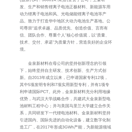
发、生产和销售锂离子电池正极材料、新能源车用
动力锂离子电池和风、光电储能锂离子电池等产
品。致力于打造华中地区大动力电池生产基地。公
司尊崇“追求卓越、品质优先、创造价值、言而有
信、团队合作、尊重个人”核心价值观，以“质量、
技术、交付、承诺”为质量方针，营造良好的企业环
境。
金泉新材料在母公司的坚持创新理念的引领
下，始终坚持自主研发、技术创新、生产方式创
新。自2013年成立以来，已申请国家专利12项，
其中5项发明专利和7项实用新型专利，并有1项专
利申请国际PCT。此外，金泉新材料充分利用地缘
优势，与武汉大学战略合作，共建武大金泉新型电
池材料工程中心；并与美国马里兰大学建立合作关
系，共同研发下一代锂电池材料。金泉新材料坚持
引进国内、国际先进的自动化设备，建立数字化制
造工厂，在2017年形成3GWh产能，为新能源领域