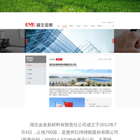
湖北金泉新材料有限责任公司成立于2012年7
月4日，占地700亩，是惠州亿纬锂能股份有限公司
(股票代码：300014.SZ)的全资子公司，主要研