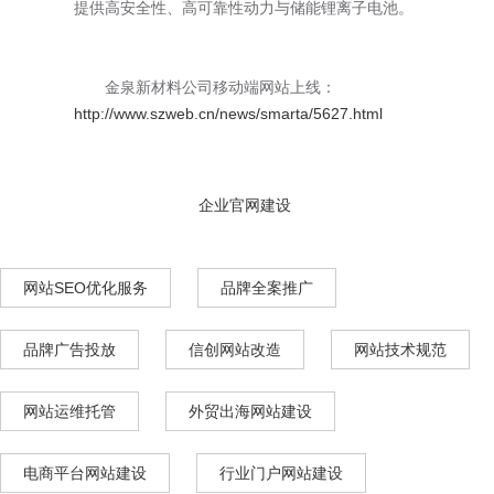
提供高安全性、高可靠性动力与储能锂离子电池。
金泉新材料公司移动端网站上线：
http://www.szweb.cn/news/smarta/5627.html
企业官网建设
网站SEO优化服务
品牌全案推广
品牌广告投放
信创网站改造
网站技术规范
网站运维托管
外贸出海网站建设
电商平台网站建设
行业门户网站建设