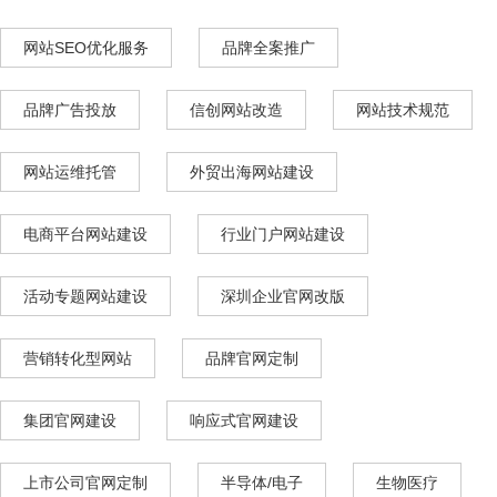
网站SEO优化服务
品牌全案推广
品牌广告投放
信创网站改造
网站技术规范
网站运维托管
外贸出海网站建设
电商平台网站建设
行业门户网站建设
活动专题网站建设
深圳企业官网改版
营销转化型网站
品牌官网定制
集团官网建设
响应式官网建设
上市公司官网定制
半导体/电子
生物医疗