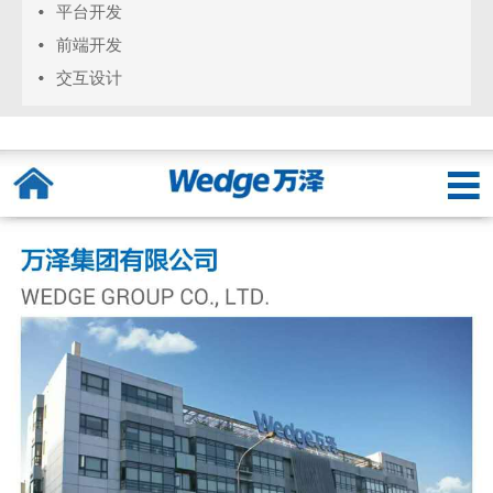
平台开发
前端开发
交互设计