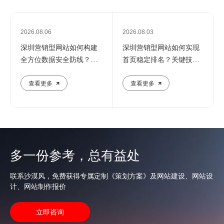
2026.08.06
2026.08.03
深圳营销型网站如何构建
深圳营销型网站如何实现
全方位数据安全防线？专
首页稳定排名？关键技巧
业团队解析核心防护策略
全解析
查看更多
查看更多
多一份参考，总有益处
联系沙漠风，免费获得专属定制《策划方案》及网站建设、网站设
计、网站制作报价
立即咨询