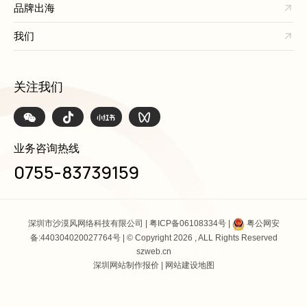
品牌出海
我们
关注我们
业务咨询热线
0755-83739159
深圳市沙漠风网络科技有限公司 |
粤ICP备06108334号
|
粤公网安
备:440304020027764号
| © Copyright 2026 , ALL Rights Reserved
szweb.cn
深圳网站制作报价
|
网站建设地图