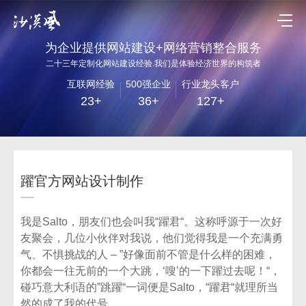
为企业提供网站建设+网络营销整合服务
二十三年定制化网站建设经验.我们是体验经济世界的构筑者
互联网经验
500强企业
行业龙头客户
23+
36+
127+
躍官方网站设计制作
我是Salto，朋友们也会叫我“躍君“。这称呼源于一次好
友聚会，几位小伙伴对我说，他们觉得我是一个充满勇
气、不惧挑战的人 – ”好像面前不管是什么样的困难，
你都会一往无前的一个大跳，‘嗖’的一下躍过去呢！“，
碰巧意大利语的”跳躍“一词便是Salto，“躍君“就理所当
然的成了我的代号。