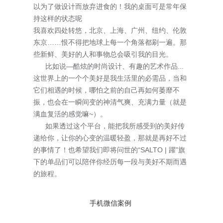
以为了做设计而放弃进食的！我的桌面可是常年保
持这样的状态呢
我喜欢四处转悠，北京、上海、广州、纽约、伦敦
东京……恨不得把地球上每一个角落都刷一遍。那
些新鲜、美好的人和事物总会吸引我的目光。
比如说—酷炫的时尚设计、有趣的艺术作品...
这世界上的一个个美好是我生活里的必需品，当和
它们相遇的时候，哪怕之前的自己再如何萎靡不
振，也会在一瞬间变的神清气爽、充满力量（就是
满血复活的感觉嘛~）。
如果透过这个平台，能把我所感受到的美好传
递给你，让你的心变的温暖轻盈，那就是再好不过
的事情了！也希望我们即将问世的“SALTO | 躍”旗
下的单品们可以陪伴你经历每一段与美好不期而遇
的旅程。
手机微信案例