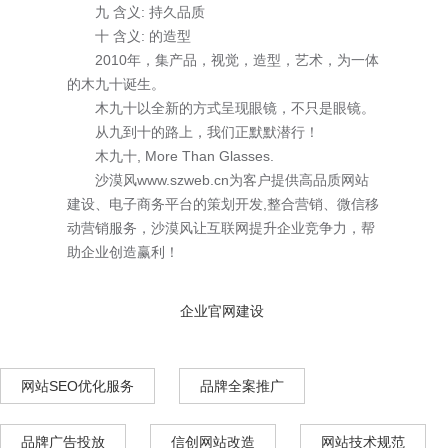
九 含义: 持久品质
十 含义: 的造型
2010年，集产品，视觉，造型，艺术，为一体
的木九十诞生。
木九十以全新的方式呈现眼镜，不只是眼镜。
从九到十的路上，我们正默默潜行！
木九十, More Than Glasses.
沙漠风www.szweb.cn为客户提供高品质网站
建设、电子商务平台的策划开发,整合营销、微信移
动营销服务，沙漠风让互联网提升企业竞争力，帮
助企业创造赢利！
企业官网建设
网站SEO优化服务
品牌全案推广
品牌广告投放
信创网站改造
网站技术规范