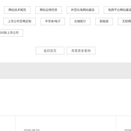
网站技术规范
网站运维托管
外贸出海网站建设
电商平台网站建
上市公司官网定制
半导体/电子
生物医疗
新能源
互联网
500强/上市公司
返回首页
查看更多案例
2026.08.03
2026