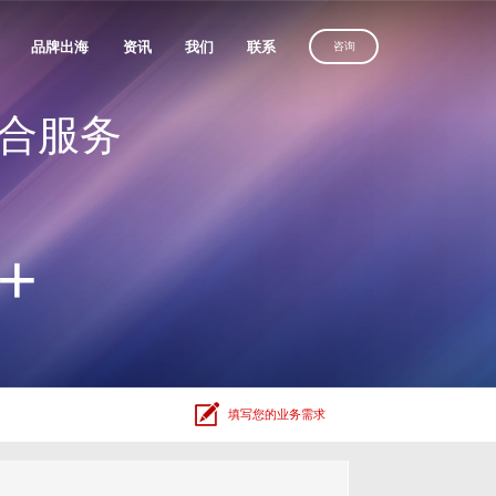
品牌出海
资讯
我们
联系
咨询
合服务
优化服务
维光伏、理士国际
定制建站方案，
沙漠风助力
定制建站方案，
解锁客户导向增长
化服务
中国品牌叩响全球市场
解锁客户导向增长
获取方案
务
获取方案
获取方案
人、全棉时代
+
广
放
电器
、利亚德
填写您的业务需求