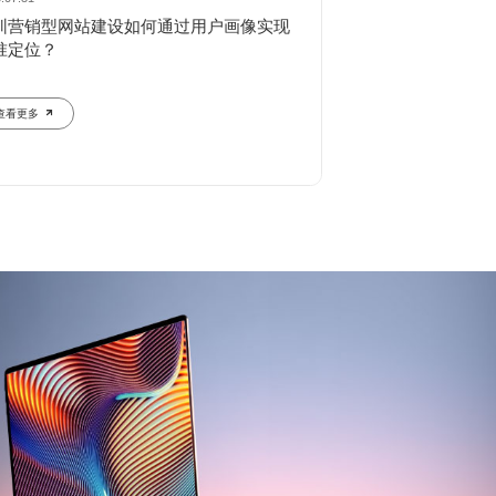
圳营销型网站建设如何通过用户画像实现
深圳营销型网站建
准定位？
响转化率？关键优
查看更多
查看更多