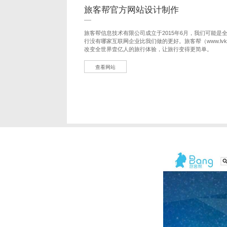
旅客帮官方网站设计制作
旅客帮信息技术有限公司成立于2015年6月，我们可能
行没有哪家互联网企业比我们做的更好。旅客帮（www.lvke
改变全世界壹亿人的旅行体验，让旅行变得更简单。
查看网站