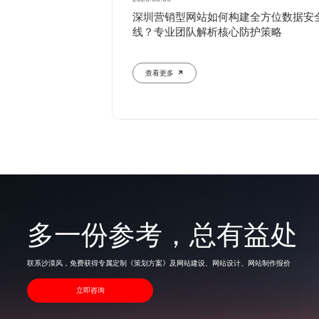
深圳营销型网站如何构建全方位数据安
线？专业团队解析核心防护策略
查看更多
多一份参考，总有益处
联系沙漠风，免费获得专属定制《策划方案》及网站建设、网站设计、网站制作报价
立即咨询