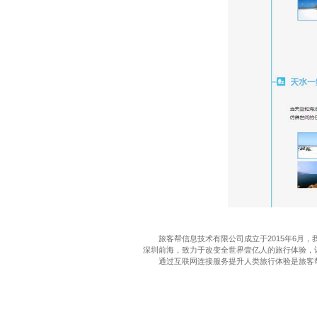
旅客帮信息技术有限公司成立于2015年6月，
深圳前海，致力于改变全世界壹亿人的旅行体验，
通过互联网连接服务提升人类旅行体验是旅客