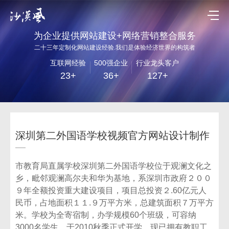
为企业提供网站建设+网络营销整合服务
二十三年定制化网站建设经验.我们是体验经济世界的构筑者
互联网经验
500强企业
行业龙头客户
23+
36+
127+
深圳第二外国语学校视频官方网站设计制作
市教育局直属学校深圳第二外国语学校位于观澜文化之
乡，毗邻观澜高尔夫和华为基地，系深圳市政府２００
９年全额投资重大建设项目，项目总投资２.60亿元人
民币，占地面积１１.９万平方米，总建筑面积７万平方
米。学校为全寄宿制，办学规模60个班级，可容纳
3000名学生，于2010秋季正式开学。现已拥有教职工