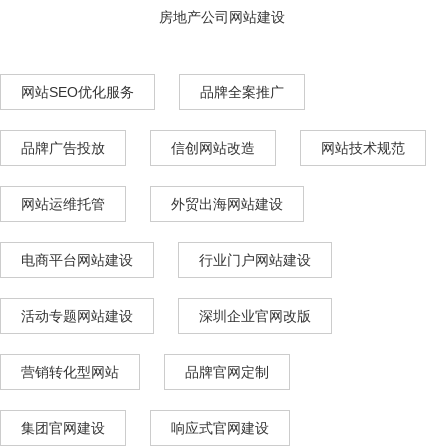
房地产公司网站建设
网站SEO优化服务
品牌全案推广
品牌广告投放
信创网站改造
网站技术规范
网站运维托管
外贸出海网站建设
电商平台网站建设
行业门户网站建设
活动专题网站建设
深圳企业官网改版
营销转化型网站
品牌官网定制
集团官网建设
响应式官网建设